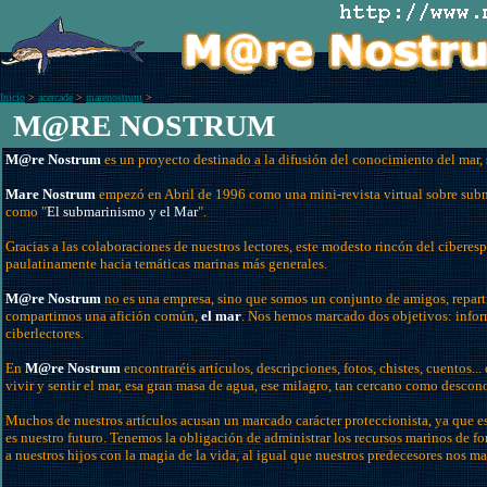
Inicio
>
acercade
>
marenostrum
>
M@RE NOSTRUM
M@re Nostrum
es un proyecto destinado a la difusión del conocimiento del mar, 
Mare Nostrum
empezó en Abril de 1996 como una mini-revista virtual sobre su
como "
El submarinismo y el Mar
".
Gracias a las colaboraciones de nuestros lectores, este modesto rincón del cibere
paulatinamente hacia temáticas marinas más generales.
M@re Nostrum
no es una empresa, sino que somos un conjunto de amigos, repart
compartimos una afición común,
el mar
. Nos hemos marcado dos objetivos: inform
ciberlectores.
En
M@re Nostrum
encontraréis artículos, descripciones, fotos, chistes, cuentos..
vivir y sentir el mar, esa gran masa de agua, ese milagro, tan cercano como descon
Muchos de nuestros artículos acusan un marcado carácter proteccionista, ya que 
es nuestro futuro. Tenemos la obligación de administrar los recursos marinos de fo
a nuestros hijos con la magia de la vida, al igual que nuestros predecesores nos ma