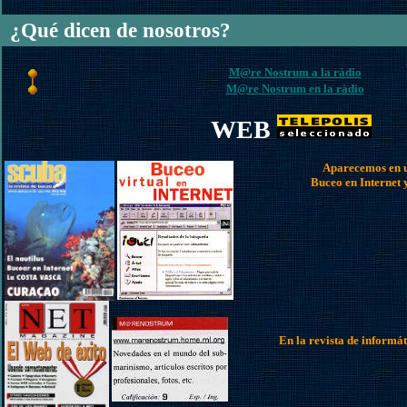
¿Qué dicen de nosotros?
M@re Nostrum a la ràdio
M@re Nostrum en la ràdio
WEB
Aparecemos en u
Buceo en Internet 
En la revista de informá