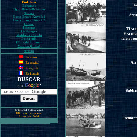
Badalona
Ar
Bahamas
Tiger Beach-Bahamas
Azores
Arxi
Costa Brava Kayak 1
Costa Brava Kayak 2
Dakar
Filipinas
Tirant
Galápagos
Era una
Maldivas a fondo
feien atu
Patagonia
Playa del Carmen
Venecia (Italia)
Arriba
En català
Arr
En español
In english
En français
BUSCAR
con
Subhas
© Miquel Pontes 2026
Última actualización:
01 de gen. 2026
Rentant