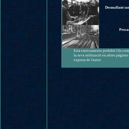
Desmallant sar
Pescad
Està estrictamente prohibit l'ús com
la seva utilització en altres pàgine
expresa de l'autor.