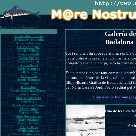
Inicio
>
galeria
>
badalona
>
Galería de
Albert Ollé i Callau
Alejandro Avampini
Badalona 
Alfredo Martínez
Carlos Minguell
Carlos Villoch
Tot i ser una vila abocada al mar, sembla q
Carlos Virgili
Carlos Suárez
havía oblidat la seva herència marinera. Ce
Enrique Faber
obligatori anar a la platja, però la costa no 
Jaume Bonet
Javier Campos
Kike Calvo
Fa un temps (i no pas tant com pugui sembl
Pere Rubio
motors econòmics de la vila, tal i com tes
Sergio Hanquet
llibre Història Gràfica de Badalona, vol.I (
Sergio Sarta
Klaus Jost
per Núria Casals i Jordi Padró i editat pel
Juan José Pérez Torres
Vito Lorusso
Cliqueu sobre les imatges 
Marcel Guerrero
Luis Picón
Ana Rodríguez Blanco
Víctor Amor
Una de les tres dr
Carlos Pulido
José Ángel Ribas
Mardigital.net
Famdiver Web
Arxi
Mar y Otros
Nudibranquios
Peces Mediterráneos