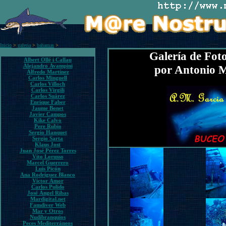
Inicio
>
galeria
>
bahamas
>
Galería de Fot
Albert Ollé i Callau
Alejandro Avampini
por Antonio M
Alfredo Martínez
Carlos Minguell
Carlos Villoch
Carlos Virgili
Carlos Suárez
Enrique Faber
Jaume Bonet
Javier Campos
Kike Calvo
Pere Rubio
Sergio Hanquet
Sergio Sarta
Klaus Jost
Juan José Pérez Torres
Vito Lorusso
Marcel Guerrero
Luis Picón
Ana Rodríguez Blanco
Víctor Amor
Carlos Pulido
José Ángel Ribas
Mardigital.net
Famdiver Web
Mar y Otros
Nudibranquios
Peces Mediterráneos