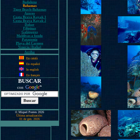
Badalona
Bahamas
Tiger Beach-Bahamas
Azores
Costa Brava Kayak 1
Costa Brava Kayak 2
Dakar
Filipinas
Galápagos
Maldivas a fondo
Patagonia
Playa del Carmen
Venecia (Italia)
Arriba
En català
En español
In english
En français
BUSCAR
con
© Miquel Pontes 2026
Última actualización:
01 de gen. 2026