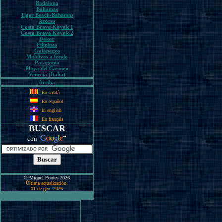
Badalona
Bahamas
Tiger Beach-Bahamas
Azores
Costa Brava Kayak 1
Costa Brava Kayak 2
Dakar
Filipinas
Galápagos
Maldivas a fondo
Patagonia
Playa del Carmen
Venecia (Italia)
Arriba
En català
En español
In english
En français
BUSCAR
con
© Miquel Pontes 2026
Última actualización:
01 de gen. 2026