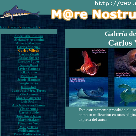
Inicio
>
galeria
>
carlosvilloch
>
Galería de
Albert Ollé i Callau
Alejandro Avampini
Carlos 
Alfredo Martínez
Carlos Minguell
Carlos Villoch
Carlos Virgili
Carlos Suárez
Enrique Faber
Jaume Bonet
Javier Campos
Kike Calvo
Pere Rubio
Sergio Hanquet
Sergio Sarta
Klaus Jost
Juan José Pérez Torres
Vito Lorusso
Marcel Guerrero
Luis Picón
Ana Rodríguez Blanco
Víctor Amor
Está estrictamente prohibido el uso
Carlos Pulido
como su utilización en otras págin
José Ángel Ribas
expresa del autor.
Mardigital.net
Famdiver Web
Mar y Otros
Nudibranquios
Peces Mediterráneos