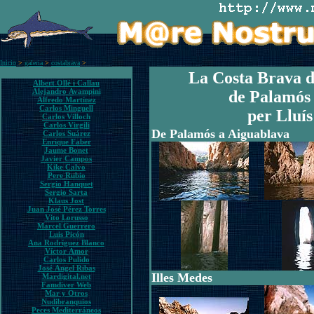
Inicio
>
galeria
>
costabrava
>
La Costa Brava d
Albert Ollé i Callau
Alejandro Avampini
de Palamós 
Alfredo Martínez
Carlos Minguell
per Lluís
Carlos Villoch
Carlos Virgili
De Palamós a Aiguablava
Carlos Suárez
Enrique Faber
Jaume Bonet
Javier Campos
Kike Calvo
Pere Rubio
Sergio Hanquet
Sergio Sarta
Klaus Jost
Juan José Pérez Torres
Vito Lorusso
Marcel Guerrero
Luis Picón
Ana Rodríguez Blanco
Víctor Amor
Carlos Pulido
José Ángel Ribas
Illes Medes
Mardigital.net
Famdiver Web
Mar y Otros
Nudibranquios
Peces Mediterráneos