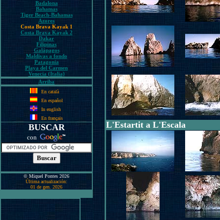
Badalona
Bahamas
Tiger Beach-Bahamas
Azores
Costa Brava Kayak 1
Costa Brava Kayak 2
Dakar
Filipinas
Galápagos
Maldivas a fondo
Patagonia
Playa del Carmen
Venecia (Italia)
Arriba
En català
En español
In english
En français
L'Estartit a L'Escala
BUSCAR
con
© Miquel Pontes 2026
Última actualización:
01 de gen. 2026