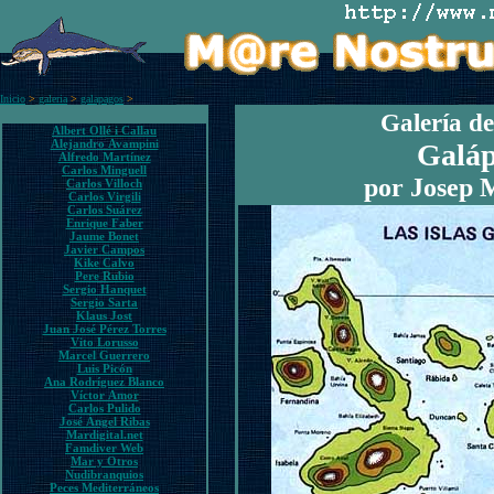
Inicio
>
galeria
>
galapagos
>
Galería de
Albert Ollé i Callau
Alejandro Avampini
Galá
Alfredo Martínez
Carlos Minguell
por Josep 
Carlos Villoch
Carlos Virgili
Carlos Suárez
Enrique Faber
Jaume Bonet
Javier Campos
Kike Calvo
Pere Rubio
Sergio Hanquet
Sergio Sarta
Klaus Jost
Juan José Pérez Torres
Vito Lorusso
Marcel Guerrero
Luis Picón
Ana Rodríguez Blanco
Víctor Amor
Carlos Pulido
José Ángel Ribas
Mardigital.net
Famdiver Web
Mar y Otros
Nudibranquios
Peces Mediterráneos