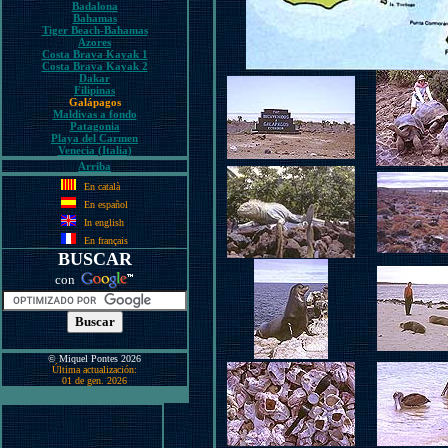
Badalona
Bahamas
Tiger Beach-Bahamas
Azores
Costa Brava Kayak 1
Costa Brava Kayak 2
Dakar
Filipinas
Galápagos
Maldivas a fondo
Patagonia
Playa del Carmen
Venecia (Italia)
Arriba
En català
En español
In english
En français
BUSCAR
con
© Miquel Pontes 2026
Última actualización:
01 de gen. 2026