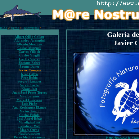
Inicio
>
galeria
>
javiercampos
>
Galería de
Albert Ollé i Callau
Alejandro Avampini
Javier 
Alfredo Martínez
Carlos Minguell
Carlos Villoch
Carlos Virgili
Carlos Suárez
Enrique Faber
Jaume Bonet
Javier Campos
Kike Calvo
Pere Rubio
Sergio Hanquet
Sergio Sarta
Klaus Jost
Juan José Pérez Torres
Vito Lorusso
Marcel Guerrero
Luis Picón
Ana Rodríguez Blanco
Víctor Amor
Carlos Pulido
José Ángel Ribas
Mardigital.net
Famdiver Web
Mar y Otros
Nudibranquios
Peces Mediterráneos
http://www.luce