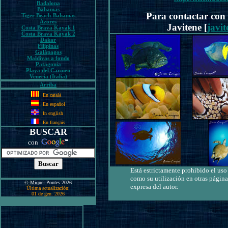
Badalona
Bahamas
Para contactar con e
Tiger Beach-Bahamas
Azores
Javitene [
javi
Costa Brava Kayak 1
Costa Brava Kayak 2
Dakar
Filipinas
Galápagos
Maldivas a fondo
Patagonia
Playa del Carmen
Venecia (Italia)
Arriba
En català
En español
In english
En français
BUSCAR
con
Está estrictamente prohibido el uso 
como su utilización en otras página
© Miquel Pontes 2026
expresa del autor.
Última actualización:
01 de gen. 2026