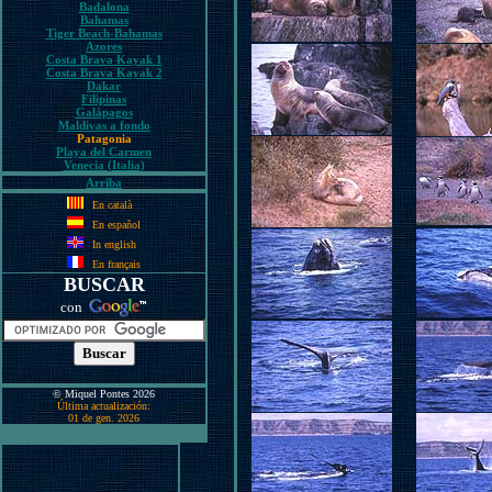
Badalona
Bahamas
Tiger Beach-Bahamas
Azores
Costa Brava Kayak 1
Costa Brava Kayak 2
Dakar
Filipinas
Galápagos
Maldivas a fondo
Patagonia
Playa del Carmen
Venecia (Italia)
Arriba
En català
En español
In english
En français
BUSCAR
con
© Miquel Pontes 2026
Última actualización:
01 de gen. 2026