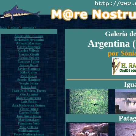
Inicio
>
galeria
>
patagonia
>
Galería de
Albert Ollé i Callau
Alejandro Avampini
Argentina 
Alfredo Martínez
Carlos Minguell
Carlos Villoch
por Sòni
Carlos Virgili
Carlos Suárez
Enrique Faber
Jaume Bonet
Javier Campos
Kike Calvo
Pere Rubio
Sergio Hanquet
Igu
Sergio Sarta
Klaus Jost
Juan José Pérez Torres
Vito Lorusso
Marcel Guerrero
Luis Picón
Ana Rodríguez Blanco
Víctor Amor
Carlos Pulido
José Ángel Ribas
Pata
Mardigital.net
Famdiver Web
Mar y Otros
Nudibranquios
Peces Mediterráneos