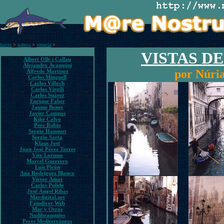
Inicio
>
galeria
>
venecia
>
VISTAS D
Albert Ollé i Callau
Alejandro Avampini
por Núria
Alfredo Martínez
Carlos Minguell
Carlos Villoch
Carlos Virgili
Carlos Suárez
Enrique Faber
Jaume Bonet
Javier Campos
Kike Calvo
Pere Rubio
Sergio Hanquet
Sergio Sarta
Klaus Jost
Juan José Pérez Torres
Vito Lorusso
Marcel Guerrero
Luis Picón
Ana Rodríguez Blanco
Víctor Amor
Carlos Pulido
José Ángel Ribas
Mardigital.net
Famdiver Web
Mar y Otros
Nudibranquios
Peces Mediterráneos