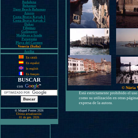
Badalona
Bahamas
Tiger Beach-Bahamas
Azores
Costa Brava Kayak 1
Costa Brava Kayak 2
Dakar
Filipinas
Galápagos
Maldivas a fondo
Patagonia
Playa del Carmen
Venecia (Italia)
Arriba
En català
En español
In english
En français
BUSCAR
con
© Núria 
Está estrictamente prohibido el uso 
como su utilización en otras página
expresa de la autora.
© Miquel Pontes 2026
Última actualización:
01 de gen. 2026