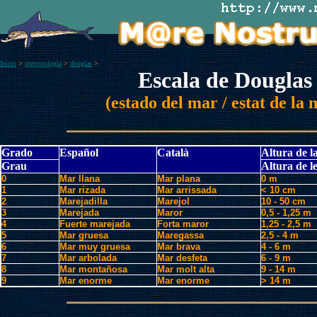
Inicio
>
meteorologia
>
douglas
>
Escala de Douglas
(estado del mar / estat de la 
Grado
Español
Català
Altura de la
Grau
Altura de l
0
Mar llana
Mar plana
0 m
1
Mar rizada
Mar arrissada
< 10 cm
2
Marejadilla
Marejol
10 - 50 cm
3
Marejada
Maror
0,5 - 1,25 m
4
Fuerte marejada
Forta maror
1,25 - 2,5 m
5
Mar gruesa
Maregassa
2,5 - 4 m
6
Mar muy gruesa
Mar brava
4 - 6 m
7
Mar arbolada
Mar desfeta
6 - 9 m
8
Mar montañosa
Mar molt alta
9 - 14 m
9
Mar enorme
Mar enorme
> 14 m