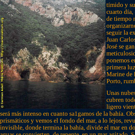
tímido y s
cuarto día
de tiempo 
organizarn
seguir la e
Juan Carlo
José se gan
meticulosi
ponemos en
primera luz
Marine de 
Porto, rum
Unas nubes
cubren todo
ligero vie
será más intenso en cuanto sa1gamos de la bahía. O
prismáticos y vemos el fondo del mar, a lo lejos, rev
invisible, donde termina la bahía, divide el mar en do
aguas se convierten, de repente, en un mar agitado.