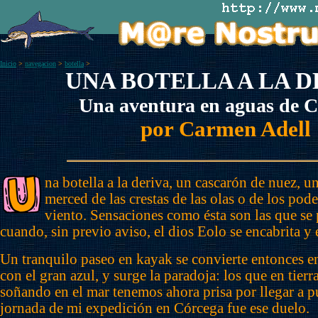
Inicio
>
navegacion
>
botella
>
UNA BOTELLA A LA D
Una aventura en aguas de C
por Carmen Adell
na botella a la deriva, un cascarón de nuez, un
merced de las crestas de las olas o de los pod
viento. Sensaciones como ésta son las que se 
cuando, sin previo aviso, el dios Eolo se encabrita y 
Un tranquilo paseo en kayak se convierte entonces 
con el gran azul, y surge la paradoja: los que en tier
soñando en el mar tenemos ahora prisa por llegar a p
jornada de mi expedición en Córcega fue ese duelo.