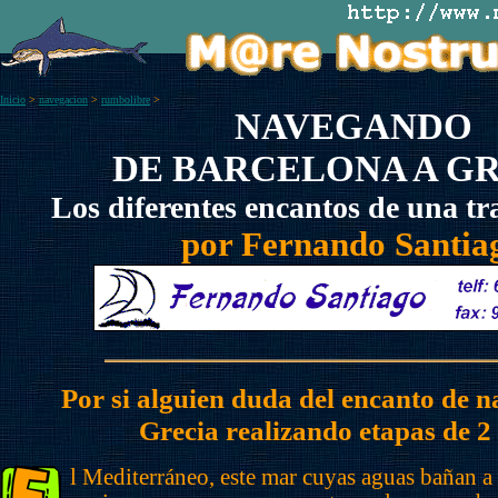
Inicio
>
navegacion
>
rumbolibre
>
NAVEGANDO
DE BARCELONA A G
Los diferentes encantos de una tra
por Fernando Santia
Por si alguien duda del encanto de 
Grecia realizando etapas de 2 d
l Mediterráneo, este mar cuyas aguas bañan a t