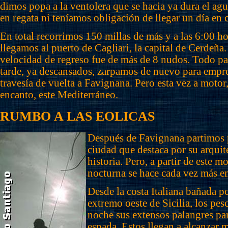
dimos popa a la ventolera que se hacia ya dura el ag
en regata ni teníamos obligación de llegar un día en 
En total recorrimos 150 millas de más y a las 6:00 h
llegamos al puerto de Cagliari, la capital de Cerdeña
velocidad de regreso fue de más de 8 nudos. Todo p
tarde, ya descansados, zarpamos de nuevo para empr
travesía de vuelta a Favignana. Pero esta vez a motor
encanto, este Mediterráneo.
RUMBO A LAS EOLICAS
Después de Favignana partimos 
ciudad que destaca por su arquit
historia. Pero, a partir de este
nocturna se hace cada vez más en
Desde la costa Italiana bañada po
extremo oeste de Sicilia, los pes
noche sus extensos palangres par
espada. Estos llegan a alcanzar m