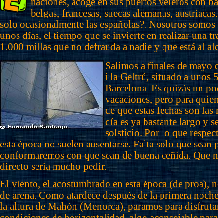
naciones, acoge en sus puertos veleros con ba
belgas, francesas, suecas alemanas, austriacas.
solo ocasionalmente las españolas?. Nosotros somos 
unos días, el tiempo que se invierte en realizar una tr
1.000 millas que no defrauda a nadie y que está al al
Salimos a finales de mayo 
i la Geltrú, situado a unos 
Barcelona. Es quizás un po
vacaciones, pero para quie
de que estas fechas son las 
día es ya bastante largo y se
solsticio. Por lo que respect
esta época no suelen ausentarse. Falta solo que sean p
conformaremos con que sean de buena ceñida. Que 
directo seria mucho pedir.
El viento, el acostumbrado en esta época (de proa), n
de arena. Como atardece después de la primera noche
la altura de Mahón (Menorca), paramos para disfruta
condiciones de horizontalidad, algo aconsejable par