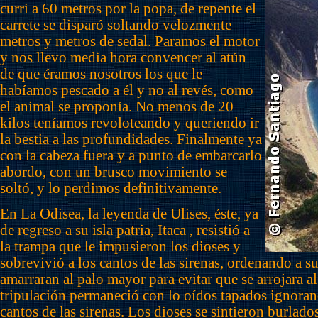
curri a 60 metros por la popa, de repente el
carrete se disparó soltando velozmente
metros y metros de sedal. Paramos el motor
y nos llevo media hora convencer al atún
de que éramos nosotros los que le
habíamos pescado a él y no al revés, como
el animal se proponía. No menos de 20
kilos teníamos revoloteando y queriendo ir
la bestia a las profundidades. Finalmente ya
con la cabeza fuera y a punto de embarcarlo
abordo, con un brusco movimiento se
soltó, y lo perdimos definitivamente.
En La Odisea, la leyenda de Ulises, éste, ya
de regreso a su isla patria, Itaca , resistió a
la trampa que le impusieron los dioses y
sobrevivió a los cantos de las sirenas, ordenando a s
amarraran al palo mayor para evitar que se arrojara a
tripulación permaneció con lo oídos tapados ignoran
cantos de las sirenas. Los dioses se sintieron burlados