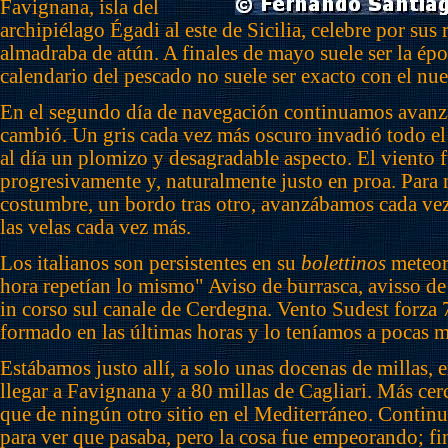
Favignana, isla del
archipiélago Égadi al este de Sicilia, celebre por sus
almadraba de atún. A finales de mayo suele ser la ép
calendario del pescado no suele ser exacto con el nue
En el segundo día de navegación continuamos avanz
cambió. Un gris cada vez más oscuro invadió todo el 
al día un plomizo y desagradable aspecto. El viento
progresivamente y, naturalmente justo en proa. Para 
costumbre, un bordo tras otro, avanzábamos cada ve
las velas cada vez más.
Los italianos son persistentes en su
bolettinos
meteor
hora repetían lo mismo" Aviso de burrasca, avisso de 
in corso sul canale de Cerdegna. Vento Sudest forza 7
formado en las últimas horas y lo teníamos a pocas mi
Estábamos justo allí, a solo unas docenas de millas, 
llegar a Favignana y a 80 millas de Cagliari. Más cer
que de ningún otro sitio en el Mediterráneo. Conti
para ver que pasaba, pero la cosa fue empeorando; fi