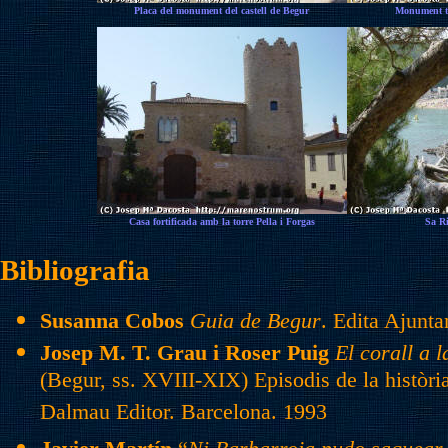
Placa del monument del castell de Begur
Monument ti
Casa fortificada amb la torre Pella i Forgas
Sa Ri
Bibliografia
Susanna Cobos
Guia de Begur
. Edita Ajunt
Josep M. T. Grau i Roser Puig
El corall a 
(Begur, ss. XVIII-XIX) Episodis de la històri
Dalmau Editor. Barcelona. 1993