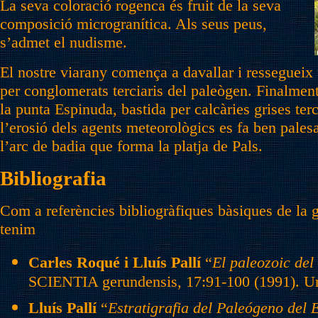
La seva coloració rogenca és fruit de la seva
composició microgranítica. Als seus peus,
s’admet el nudisme.
El nostre viarany comença a davallar i ressegueix
per conglomerats terciaris del paleògen. Finalment
la punta Espinuda, bastida per calcàries grises te
l’erosió dels agents meteorològics es fa ben pales
l’arc de badia que forma la platja de Pals.
Bibliografia
Com a referències bibliogràfiques bàsiques de la 
tenim
Carles Roqué i Lluís Pallí
“
El paleozoic del
SCIENTIA gerundensis, 17:91-100 (1991). Uni
Lluís Pallí
“
Estratigrafia del Paleógeno del 