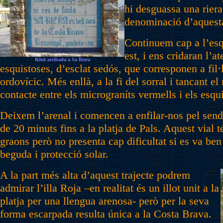
hi desguassa una riera
denominació d’aquesta
Continuem cap a l’esqu
est, i ens cridaran l’
Rètol arribada a Sa Riera
esquistoses, d’esclat sedós, que corresponen a fil·
ordovícic. Més enllà, a la fi del sorral i tancant el 
contacte entre els micrograníts vermells i els esqu
Deixem l’arenal i comencen a enfilar-nos pel sen
de 20 minuts fins a la platja de Pals. Aquest vial 
graons però no presenta cap dificultat si es va ben 
beguda i protecció solar.
A la part més alta d’aquest trajecte podrem
admirar l’illa Roja –en realitat és un illot unit a la
platja per una llengua arenosa- però per la seva
forma escarpada resulta única a la Costa Brava.