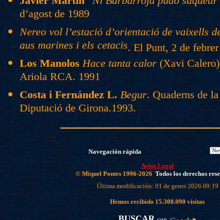
Javier Martín
“
Ni Barbarroja pudo saquear
d’agost de 1989
Nereo vol l’estació d’orientació de vaixells 
aus marines i els cetacis
. El Punt, 2 de febre
Los Manolos
Hace tanta calor
(Xavi Calero
Ariola RCA. 1991
Costa i Fernández L.
Begur
. Quaderns de la
Diputació de Girona.1993.
Navegación rápida
Aviso Legal
© Miquel Pontes 1996-2026
Todos los derechos res
Última modificación: 01 de gener 2026 09:19
Hemos recibido
15.308.090
visitas
BUSCAR
con