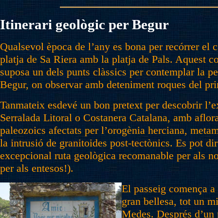
Itinerari geològic per Begur
Qualsevol època de l’any es bona per recórrer el 
platja de Sa Riera amb la platja de Pals. Aquest c
suposa un dels punts clàssics per contemplar la pe
Begur, on observar amb deteniment roques del prima
Tanmateix esdevé un bon pretext per descobrir l’e
Serralada Litoral o Costanera Catalana, amb aflo
paleozoics afectats per l’orogènia herciana, meta
la intrusió de granitoides post-tectònics. Es pot di
excepcional ruta geològica recomanable per als no
per als entesos!).
El passeig comença a l
gran bellesa, tot un mi
Medes. Després d’un p