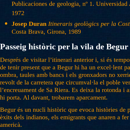
Publicaciones de geologia, nº 1. Universida
1972
Josep Duran
Itineraris geològics per la Cos
Costa Brava, Girona, 1989
Passeig històric per la vila de Begur
Després de visitar l’itinerari anterior i, si és te
de tenir present que a Begur hi ha un excel·lent pa
ombra, taules amb bancs i els gronxadors no xerri
revolt de la carretera que circumval·la el poble v
l’encreuament de Sa Riera. Es deixa la rotonda i 
hi porta. Al davant, trobarem aparcament.
Begur és un nucli històric que evoca històries de pi
èxits dels indianos, els emigrants que anaren a fer
americà.