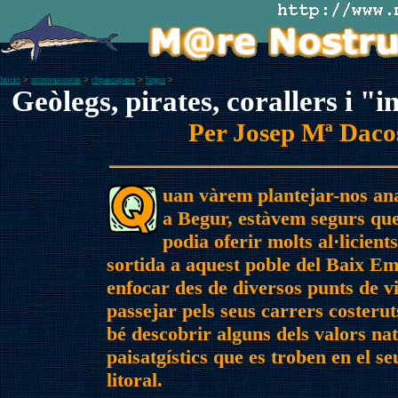
Inicio
>
nuestrascostas
>
cbpasoapaso
>
begur
>
Geòlegs, pirates, corallers i "
Per Josep Mª Daco
uan vàrem plantejar-nos an
a Begur, estàvem segurs que 
podia oferir molts al·licient
sortida a aquest poble del Baix E
enfocar des de diversos punts de v
passejar pels seus carrers costeruts
bé descobrir alguns dels valors nat
paisatgístics que es troben en el se
litoral.