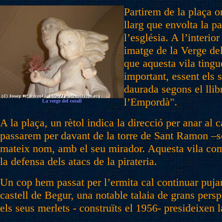
Partirem de la plaça o
llarg que envolta la p
l’església. A l’interio
imatge de la Verge del
que aquesta vila tingu
important, essent els 
daurada segons el llibr
l’Empordà".
La verge del corall
A la plaça, un rètol indica la direcció per anar al 
passarem per davant de la torre de Sant Ramon –se
mateix nom, amb el seu mirador. Aquesta vila com
la defensa dels atacs de la pirateria.
Un cop hem passat per l’ermita cal continuar puja
castell de Begur, una notable talaia de grans persp
els seus merlets - construïts el 1956- presideixen 