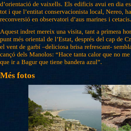
d’orientació de vaixells. Els edificis avui en dia e
tot i que l’entitat conservacionista local, Nereo, h
reconversió en observatori d’aus marines i cetacis
Aquest indret mereix una visita, tant a primera ho
punt més oriental de l’Estat, després del cap de Cr
el vent de garbí –deliciosa brisa refrescant- sembla
cançó dels Manolos: “Hace tanta calor que no m
que ir a Bagur que tiene bandera azul”.
Més fotos