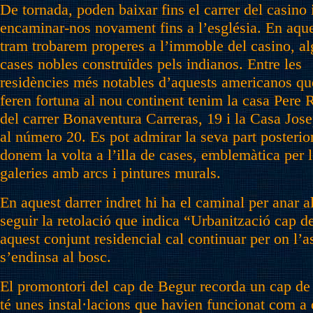
De tornada, poden baixar fins el carrer del casino 
encaminar-nos novament fins a l’església. En aqu
tram trobarem properes a l’immoble del casino, a
cases nobles construïdes pels indianos. Entre les
residències més notables d’aquests americanos qu
feren fortuna al nou continent tenim la casa Pere 
del carrer Bonaventura Carreras, 19 i la Casa Jose
al número 20. Es pot admirar la seva part posterior
donem la volta a l’illa de cases, emblemàtica per 
galeries amb arcs i pintures murals.
En aquest darrer indret hi ha el caminal per anar 
seguir la retolació que indica “Urbanització cap 
aquest conjunt residencial cal continuar per on l’asf
s’endinsa al bosc.
El promontori del cap de Begur recorda un cap de 
té unes instal·lacions que havien funcionat com a 