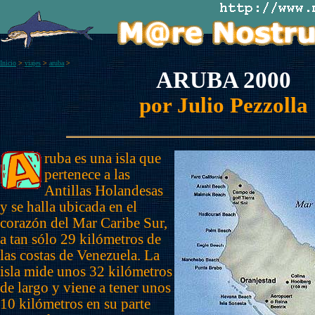
Inicio
>
viajes
>
aruba
>
ARUBA 2000
por Julio Pezzolla
ruba es una isla que
pertenece a las
Antillas Holandesas
y se halla ubicada en el
corazón del Mar Caribe Sur,
a tan sólo 29 kilómetros de
las costas de Venezuela. La
isla mide unos 32 kilómetros
de largo y viene a tener unos
10 kilómetros en su parte