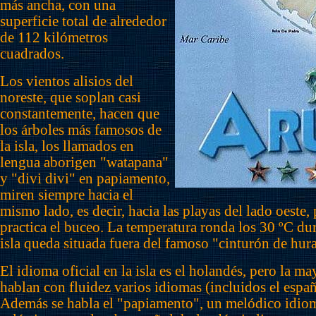
más ancha, con una
superficie total de alrededor
de 112 kilómetros
cuadrados.
Los vientos alisios del
noreste, que soplan casi
constantemente, hacen que
los árboles más famosos de
la isla, los llamados en
lengua aborigen "watapana"
y "divi divi" en papiamento,
miren siempre hacia el
mismo lado, es decir, hacia las playas del lado oeste
practica el buceo. La temperatura ronda los 30 ºC dur
isla queda situada fuera del famoso "cinturón de hur
El idioma oficial en la isla es el holandés, pero la ma
hablan con fluidez varios idiomas (incluidos el españo
Además se habla el "papiamento", un melódico idiom