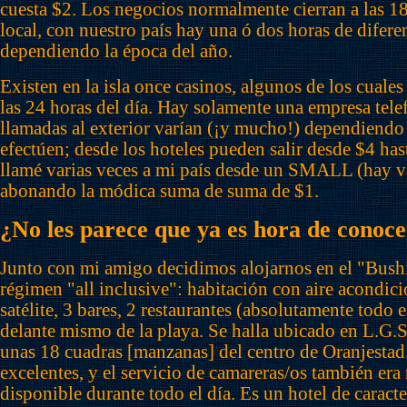
cuesta $2. Los negocios normalmente cierran a las 18
local, con nuestro país hay una ó dos horas de difer
dependiendo la época del año.
Existen en la isla once casinos, algunos de los cuale
las 24 horas del día. Hay solamente una empresa te
llamadas al exterior varían (¡y mucho!) dependiendo
efectúen; desde los hoteles pueden salir desde $4 has
llamé varias veces a mi país desde un SMALL (hay var
abonando la módica suma de suma de $1.
¿No les parece que ya es hora de conocer
Junto con mi amigo decidimos alojarnos en el "Bushi
régimen "all inclusive": habitación con aire acondi
satélite, 3 bares, 2 restaurantes (absolutamente todo 
delante mismo de la playa. Se halla ubicado en L.G.
unas 18 cuadras [manzanas] del centro de Oranjestad
excelentes, y el servicio de camareras/os también er
disponible durante todo el día. Es un hotel de caracte