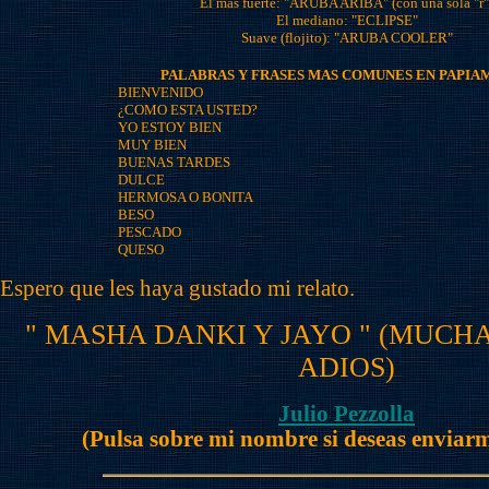
El más fuerte: "ARUBA ARIBA" (con una sola "r"
El mediano: "ECLIPSE"
Suave (flojito): "ARUBA COOLER"
PALABRAS Y FRASES MAS COMUNES EN PAPI
BIENVENIDO
¿COMO ESTA USTED?
YO ESTOY BIEN
MUY BIEN
BUENAS TARDES
DULCE
HERMOSA O BONITA
BESO
PESCADO
QUESO
Espero que les haya gustado mi relato.
" MASHA DANKI Y JAYO " (MUCH
ADIOS)
Julio Pezzolla
(Pulsa sobre mi nombre si deseas enviar