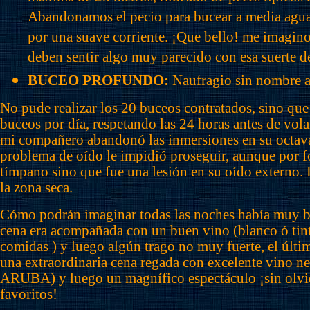
Abandonamos el pecio para bucear a media agua
por una suave corriente. ¡Que bello! me imagino
deben sentir algo muy parecido con esa suerte d
BUCEO PROFUNDO:
Naufragio sin nombre a
No pude realizar los 20 buceos contratados, sino que 
buceos por día, respetando las 24 horas antes de vo
mi compañero abandonó las inmersiones en su octav
problema de oído le impidió proseguir, aunque por fo
tímpano sino que fue una lesión en su oído externo.
la zona seca.
Cómo podrán imaginar todas las noches había muy bu
cena era acompañada con un buen vino (blanco ó tin
comidas ) y luego algún trago no muy fuerte, el últ
una extraordinaria cena regada con excelente vino ne
ARUBA) y luego un magnífico espectáculo ¡sin olvi
favoritos!