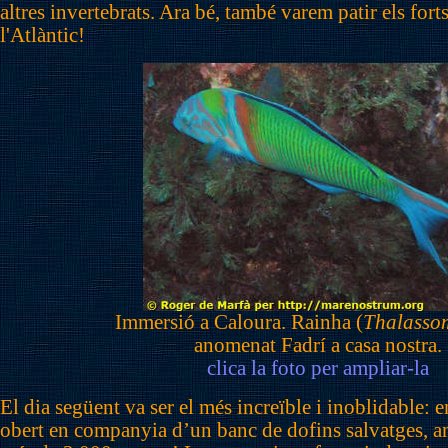
altres invertebrats. Ara bé, també varem patir els fort
l'Atlàntic!
Immersió a Caloura. Rainha (
Thalasso
anomenat Fadrí a casa nostra.
clica la foto per ampliar-la
El dia següent va ser el més increïble i inoblidable:
obert en companyia d’un banc de dofins salvatges, a