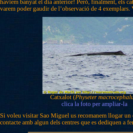
havíem banyat el dia anterior! Però, finalment, els ca
varem poder gaudir de l’observació de 4 exemplars. 
Catxalot (
Physeter macrocephal
clica la foto per ampliar-la
Si voleu visitar Sao Miguel us recomanem llogar un 
contacte amb algun dels centres que es dediquen a fer