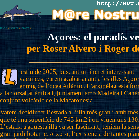
Inicio
>
viajes
>
azores
>
Açores: el paradís v
per Roser Alvero i Roger 
'estiu de 2005, buscant un indret interessant 
vacances, varem acabar anant a les illes Açore
enmig de l’oceà Atlàntic. L’arxipèlag està form
a la dorsal atlàntica i, juntament amb Madeira i Canàr
conjunt volcànic de la Macaronesia.
Varem decidir fer l’estada a l’illa més gran i amb mé
que té una superfície de 745 km2 i on viuen uns 130
L’estada a aquesta illa va ser fascinant; teníem la sen
gran jardí botànic. Això sí, l’existència de tantes plan