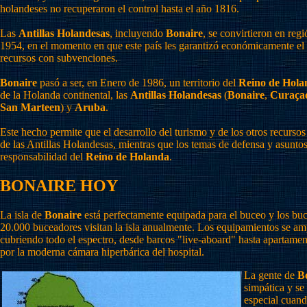
holandeses no recuperaron el control hasta el año 1816.
Las
Antillas Holandesas
, incluyendo
Bonaire
, se convirtieron en re
1954, en el momento en que este país les garantizó económicamente el 
recursos con subvenciones.
Bonaire
pasó a ser, en Enero de 1986, un territorio del
Reino de Hola
de la Holanda continental, las
Antillas Holandesas
(
Bonaire
,
Curaça
San Marteen
) y
Aruba
.
Este hecho permite que el desarrollo del turismo y de los otros recur
de las Antillas Holandesas, mientras que los temas de defensa y asuntos
responsabilidad del
Reino de Holanda
.
BONAIRE HOY
La isla de
Bonaire
está perfectamente equipada para el buceo y los bu
20.000 buceadores visitan la isla anualmente. Los equipamientos se a
cubriendo todo el espectro, desde barcos "live-aboard" hasta aparta
por la moderna cámara hiperbárica del hospital.
La gente de
B
simpática y se
especial cuan