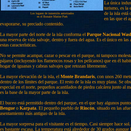
La única indus
turismo, es la 
de la isla est
Los lugares de inmersión autorizados
en el Bonaire Marine Park
en las que el a
evaporarse, su preciado contenido.
La mayor parte del norte de la isla conforma el
Parque Nacional Wash
una reserva de vida salvaje, dentro y fuera del agua. Es el único en las
estas características.
No se permite acampar, cazar o pescar en el parque, ni tampoco molesta
pájaros (incluyendo los flamencos rosas y los pelícanos) que en él habi
hogar de iguanas y cabras salvajes que retozan libremente.
La mayor elevación de la isla, el
Monte Brandaris
, con unos 260 metr
dentro de los límites del parque. El resto de la isla es muy plana. Se o
especial en el norte, pequeños acantilados de piedra calcárea junto al m
es la base de la mayor parte de la isla.
El buceo está permitido dentro del parque, en el que hay algunos pun
Bengue
o
Karpata
. El pequeño pueblo de
Rincón
, situado en las afue
asentamiento más antiguo de la isla.
La mayor sorpresa para el visitante es el tiempo. Casi siempre hace sol.
es bastante escasa. La temperatura está alrededor de 30 grados aunque 