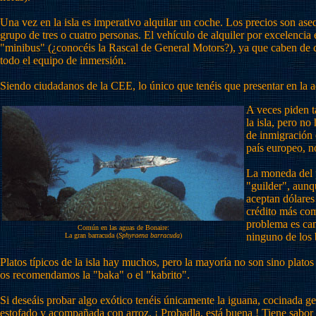
Una vez en la isla es imperativo alquilar un coche. Los precios son aseq
grupo de tres o cuatro personas. El vehículo de alquiler por excelencia 
"minibus" (¿conocéis la Rascal de General Motors?), ya que caben de 
todo el equipo de inmersión.
Siendo ciudadanos de la CEE, lo único que tenéis que presentar en la a
A veces piden ta
la isla, pero no
de inmigración 
país europeo, n
La moneda del pa
"guilder", aunqu
aceptan dólares 
crédito más com
problema es cam
Común en las aguas de Bonaire:
ninguno de los 
La gran barracuda (
Sphyraena barracuda
)
Platos típicos de la isla hay muchos, pero la mayoría no son sino platos
os recomendamos la "baka" o el "kabrito".
Si deseáis probar algo exótico tenéis únicamente la iguana, cocinada 
estofado y acompañada con arroz. ¡ Probadla, está buena ! Tiene sabor