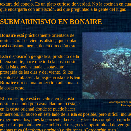
textura del conejo. Es un plato curioso de verdad. No la cocinan en cua
que encargarla con antelación, así que preguntad a la gente del lugar.
SUBMARINISMO EN BONAIRE
Bonaire
está prácticamente orientada de
norte a sur. Los vientos alisios, que soplan
casi constantemente, tienen dirección este.
Esta disposición geográfica, producto de la
buena suerte, hace que toda la costa oeste
de la isla quede situada a sotavento,
protegida de las olas y del viento. Si los
vientos cambiasen, la pequeña isla de
Klein
Bonaire
ofrece una protección adicional a
la costa oeste.
El mar siempre está en calma en la costa
La tortuga marina (
oeste, y cuando por casualidad no lo está, es
Una espe
en la costa oriental donde se puede hacer
inmersión. El buceo en este lado de la isla es posible, pero difícil, inc
experimentados, pues la corriente, la resaca y las olas complican mucho 
agua. Lo que obtienen a cambio del riesgo es la oportunidad de ver gr
mantas raya (
Aetobatus narinari
) o tiburones (
Carcharhinus sp.
).