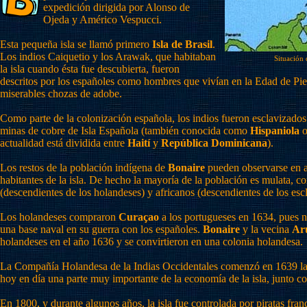
expedición dirigida por Alonso de
Ojeda y Américo Vespucci.
Esta pequeña isla se llamó primero
Isla de Brasil
.
Los indios Caiquetio y los Arawak, que habitaban
Situación 
la isla cuando ésta fue descubierta, fueron
descritos por los españoles como hombres que vivían en la Edad de Pie
miserables chozas de adobe.
Como parte de la colonización española, los indios fueron esclavizados
minas de cobre de Isla Española (también conocida como
Hispaniola
actualidad está dividida entre
Haití
y
República Dominicana
).
Los restos de la población indígena de
Bonaire
pueden observarse en a
habitantes de la isla. De hecho la mayoría de la población es mulata, c
(descendientes de los holandeses) y africanos (descendientes de los esc
Los holandeses compraron
Curaçao
a los portugueses en 1634, pues 
una base naval en su guerra con los españoles.
Bonaire
y la vecina
Ar
holandeses en el año 1636 y se convirtieron en una colonia holandesa.
La Compañía Holandesa de la Indias Occidentales comenzó en 1639 la p
hoy en día una parte muy importante de la economía de la isla, junto co
En 1800, y durante algunos años, la isla fue controlada por piratas fran