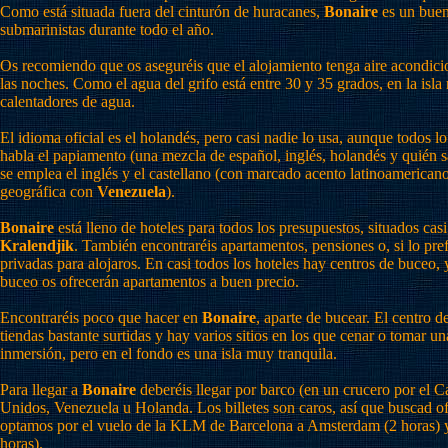
Como está situada fuera del cinturón de huracanes,
Bonaire
es un buen
submarinistas durante todo el año.
Os recomiendo que os aseguréis que el alojamiento tenga aire acondici
las noches. Como el agua del grifo está entre 30 y 35 grados, en la isla
calentadores de agua.
El idioma oficial es el holandés, pero casi nadie lo usa, aunque todos lo
habla el papiamento (una mezcla de español, inglés, holandés y quién s
se emplea el inglés y el castellano (con marcado acento latinoamerican
geográfica con
Venezuela
).
Bonaire
está lleno de hoteles para todos los presupuestos, situados casi
Kralendjik
. También encontraréis apartamentos, pensiones o, si lo prefe
privadas para alojaros. En casi todos los hoteles hay centros de buceo, 
buceo os ofrecerán apartamentos a buen precio.
Encontraréis poco que hacer en
Bonaire
, aparte de bucear. El centro d
tiendas bastante surtidas y hay varios sitios en los que cenar o tomar u
inmersión, pero en el fondo es una isla muy tranquila.
Para llegar a
Bonaire
deberéis llegar por barco (en un crucero por el C
Unidos, Venezuela u Holanda. Los billetes son caros, así que buscad of
optamos por el vuelo de la KLM de Barcelona a Amsterdam (2 horas) 
horas).