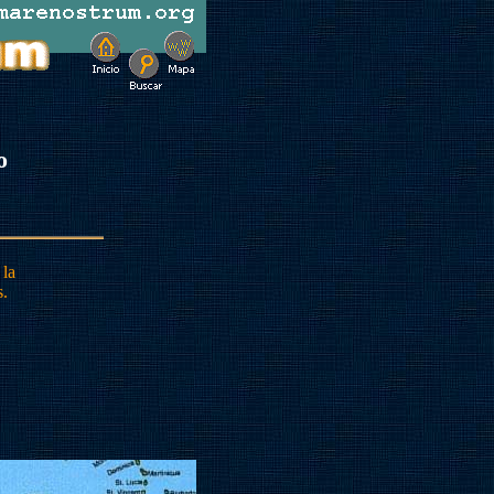
o
 la
s.