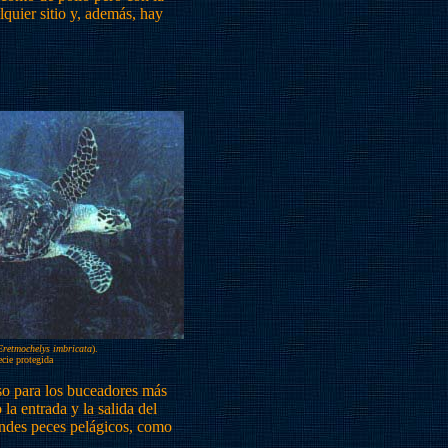
lquier sitio y, además, hay
Eretmochelys imbricata
).
cie protegida
luso para los buceadores más
la entrada y la salida del
andes peces pelágicos, como