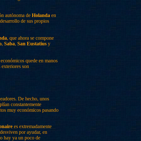
gión autónoma de
Holanda
en
desarrollo de sus propios
nda
, que ahora se compone
o
,
Saba
,
San Eustatius
y
sos económicos quede en manos
 exteriores son
ceadores. De hecho, unos
mplían constantemente
mentos muy económicos pasando
onaire
es extremadamente
 desviven por ayudar, en
do hay ya un poco de