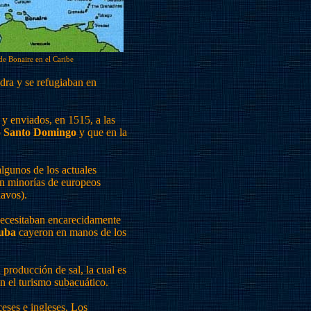
de Bonaire en el Caribe
dra y se refugiaban en
 y enviados, en 1515, a las
o
Santo Domingo
y que en la
lgunos de los actuales
on minorías de europeos
lavos).
necesitaban encarecidamente
uba
cayeron en manos de los
roducción de sal, la cual es
n el turismo subacuático.
ceses e ingleses. Los