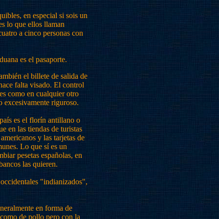
uibles, en especial si sois un
es lo que ellos llaman
cuatro a cinco personas con
duana es el pasaporte.
mbién el billete de salida de
 hace falta visado. El control
es como en cualquier otro
o excesivamente riguroso.
ís es el florín antillano o
e en las tiendas de turistas
americanos y las tarjetas de
unes. Lo que sí es un
biar pesetas españolas, en
bancos las quieren.
 occidentales "indianizados",
generalmente en forma de
 como de pollo pero con la