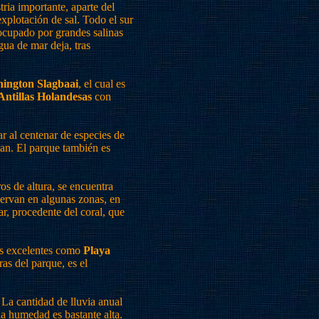
tria importante, aparte del
explotación de sal. Todo el sur
á ocupado por grandes salinas
gua de mar deja, tras
ington Slagbaai
, el cual es
Antillas Holandesas
con
r al centenar de especies de
tan. El parque también es
os de altura, se encuentra
bservan en algunas zonas, en
ar, procedente del coral, que
tos excelentes como
Playa
ras del parque, es el
 La cantidad de lluvia anual
la humedad es bastante alta.