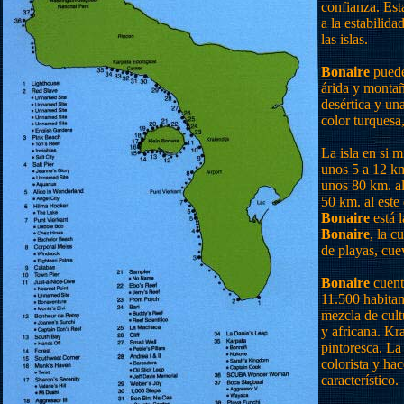
confianza. Est
a la estabilida
las islas.
Bonaire
puede
árida y monta
desértica y un
color turquesa
La isla en si 
unos 5 a 12 km
unos 80 km. a
50 km. al este
Bonaire
está 
Bonaire
, la c
de playas, cuev
Bonaire
cuent
11.500 habitan
mezcla de cult
y africana. Kra
pintoresca. La
colorista y ha
característico.