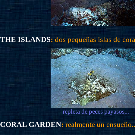
THE ISLANDS
:
dos pequeñas islas de coral
repleta de peces payasos...
CORAL GARDEN
:
realmente un ensueño..