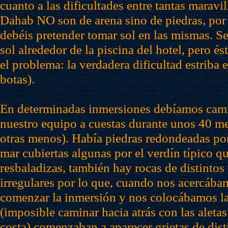
cuanto a las dificultades entre tantas maravil
Dahab NO son de arena sino de piedras, por
debéis pretender tomar sol en las mismas. S
sol alrededor de la piscina del hotel, pero és
el problema: la verdadera dificultad estriba 
botas).
En determinadas inmersiones debíamos cam
nuestro equipo a cuestas durante unos 40 me
otras menos). Había piedras redondeadas por
mar cubiertas algunas por el verdín típico q
resbaladizas, también hay rocas de distinto
irregulares por lo que, cuando nos acercábam
comenzar la inmersión y nos colocábamos la
(imposible caminar hacia atrás con las aletas
costa) comenzaban a aparecer grietas de dis