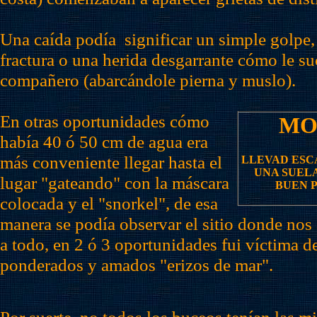
Una caída podía significar un simple golpe,
fractura o una herida desgarrante cómo le su
compañero (abarcándole pierna y muslo).
En otras oportunidades cómo
MO
había 40 ó 50 cm de agua era
más conveniente llegar hasta el
LLEVAD ESC
UNA SUELA
lugar "gateando" con la máscara
BUEN 
colocada y el "snorkel", de esa
manera se podía observar el sitio donde no
a todo, en 2 ó 3 oportunidades fui víctima d
ponderados y amados "erizos de mar".
Por suerte, no todos los buceos tenían las m