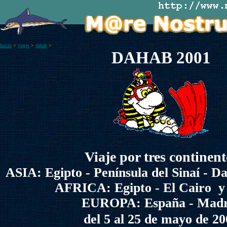
Inicio
>
viajes
>
dahab
>
DAHAB 2001
Viaje por tres continent
ASIA: Egipto - Península del Sinaí - 
AFRICA: Egipto - El Cairo 
EUROPA: España - M
ad
del 5 al 25 de mayo de 20