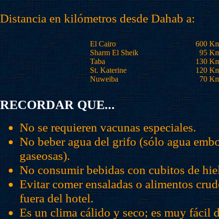
Distancia en kilómetros desde Dahab a:
El Cairo
600 K
Sharm El Sheik
95 K
Taba
130 K
St. Katerine
120 K
Nuweiba
70 K
RECORDAR QUE...
No se requieren vacunas especiales.
No beber agua del grifo (sólo agua embo
gaseosas).
No consumir bebidas con cubitos de hie
Evitar comer ensaladas o alimentos crud
fuera del hotel.
Es un clima cálido y seco; es muy fácil d