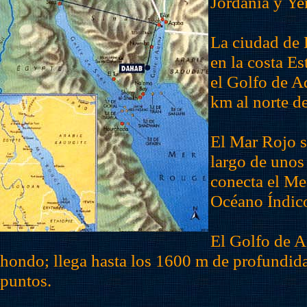
Jordania y Y
La ciudad de 
en la costa Es
el Golfo de A
km al norte d
El Mar Rojo s
largo de unos
conecta el Me
Océano Índic
El Golfo de 
hondo; llega hasta los 1600 m de profundid
puntos.