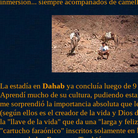
inmersión... siempre acompañados de camell
La estadía en
Dahab
ya concluía luego de 9
Aprendí mucho de su cultura, pudiendo esta
me sorprendió la importancia absoluta que l
(según ellos es el creador de la vida y Dios 
la "llave de la vida" que da una "larga y feliz
"cartucho faraónico" inscritos solamente en 