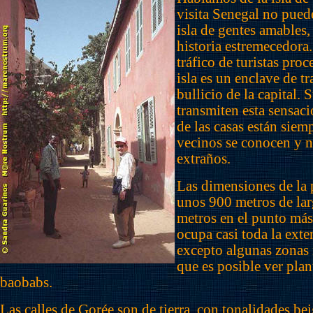
visita Senegal no puede
isla de gentes amables,
historia estremecedora.
tráfico de turistas proc
isla es un enclave de tr
bullicio de la capital. 
transmiten esta sensaci
de las casas están siemp
vecinos se conocen y n
extraños.
Las dimensiones de la 
unos 900 metros de la
metros en el punto más
ocupa casi toda la exten
excepto algunas zonas 
que es posible ver plan
baobabs.
Las calles de Gorée son de tierra, con tonalidades bei