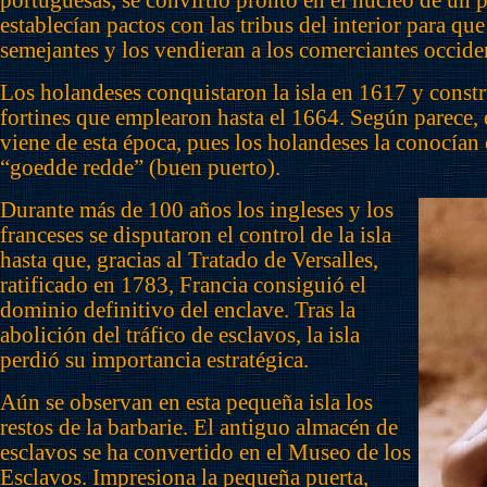
portuguesas, se convirtió pronto en el núcleo de un 
establecían pactos con las tribus del interior para qu
semejantes y los vendieran a los comerciantes occide
Los holandeses conquistaron la isla en 1617 y cons
fortines que emplearon hasta el 1664. Según parece,
viene de esta época, pues los holandeses la conocían
“goedde redde” (buen puerto).
Durante más de 100 años los ingleses y los
franceses se disputaron el control de la isla
hasta que, gracias al Tratado de Versalles,
ratificado en 1783, Francia consiguió el
dominio definitivo del enclave. Tras la
abolición del tráfico de esclavos, la isla
perdió su importancia estratégica.
Aún se observan en esta pequeña isla los
restos de la barbarie. El antiguo almacén de
esclavos se ha convertido en el Museo de los
Esclavos. Impresiona la pequeña puerta,