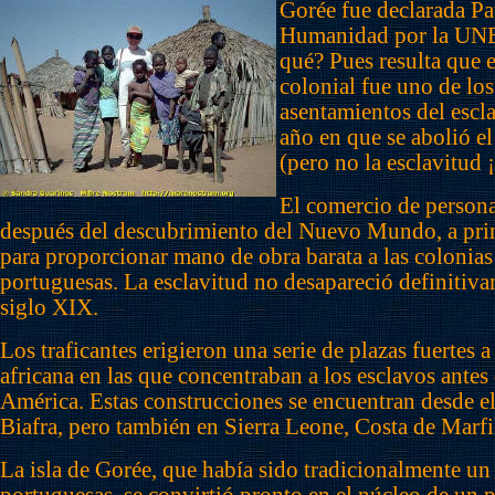
Gorée fue declarada Pa
Humanidad por la UN
qué? Pues resulta que 
colonial fue uno de los
asentamientos del escl
año en que se abolió el
(pero no la esclavitud ¡
El comercio de person
después del descubrimiento del Nuevo Mundo, a prin
para proporcionar mano de obra barata a las colonias
portuguesas. La esclavitud no desapareció definitiva
siglo XIX.
Los traficantes erigieron una serie de plazas fuertes a 
africana en las que concentraban a los esclavos antes
América. Estas construcciones se encuentran desde el
Biafra, pero también en Sierra Leone, Costa de Marfi
La isla de Gorée, que había sido tradicionalmente un 