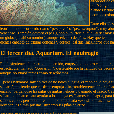
alrededor de 
no, "Gorgonia 
blandos y duro
peces de color
Entre ellos des
león", también conocido como "pez pavo" o "pez escorpión", muy abund
venenoso. También destaca el pez globo o "puffer" el cual, al ser mol
un globo (de ahí su nombre), aunque erizado de púas. Hay que tener cu
dientes capaces de triturar conchas y corales, así que imaginaros que h
El tercer día. Aquarium. El naufragio
El día siguiente, el tercero de inmersión, empezó como otro cualquiera
espectacular llamado "Aquarium", destacable por la cantidad de peces g
aunque no vimos tantos como deseábamos.
Apenas habíamos saltado tres de nosotros al agua, el cabo de la boya fi
se partió, haciendo que el oleaje empujase inexorablemente el barco hac
encalló, partiéndose las palas de ambas hélices y dañando el casco. Ca
saltaron del barco para ayudar a los que ya estábamos en el agua, para i
sendos cabos, pero todo fué inútil, el barco cada vez estaba más atasc
llevaban las aletas puestas, sufrieron las púas de erizo.