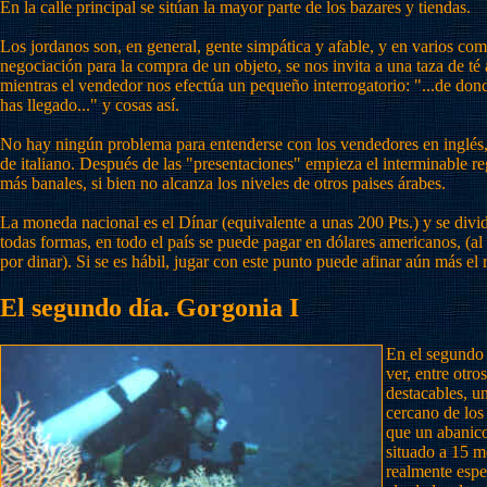
En la calle principal se sitúan la mayor parte de los bazares y tiendas.
Los jordanos son, en general, gente simpática y afable, y en varios come
negociación para la compra de un objeto, se nos invita a una taza de té 
mientras el vendedor nos efectúa un pequeño interrogatorio: "...de dond
has llegado..." y cosas así.
No hay ningún problema para entenderse con los vendedores en inglés,
de italiano. Después de las "presentaciones" empieza el interminable re
más banales, si bien no alcanza los niveles de otros paises árabes.
La moneda nacional es el Dínar (equivalente a unas 200 Pts.) y se divid
todas formas, en todo el país se puede pagar en dólares americanos, (a
por dinar). Si se es hábil, jugar con este punto puede afinar aún más el 
El segundo día. Gorgonia I
En el segundo
ver, entre otro
destacables, u
cercano de los 
que un abanico
situado a 15 m
realmente espe