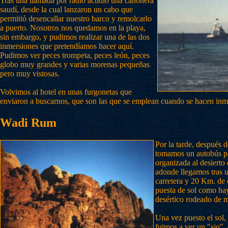
Tras una llamada por radio acudió una cañonera
saudí, desde la cual lanzaron un cabo que
permitió desencallar nuestro barco y remolcarlo
a puerto. Nosotros nos quedamos en la playa,
sin embargo, y pudimos realizar una de las dos
inmersiones que pretendíamos hacer aquí.
Pudimos ver peces trompeta, peces león, peces
globo muy grandes y varias morenas pequeñas
pero muy vistosas.
Volvimos al hotel en unas furgonetas que
enviaron a buscarnos, que son las que se emplean cuando se hacen inme
Wadi Rum
Por la tarde, después 
tomamos un autobús pa
organizada al desierto
adonde llegamos tras 
carretera y 20 Km. de 
puesta de sol como hay
desértico rodeado de 
Una vez puesto el sol,
fuimos a ver un "siq",