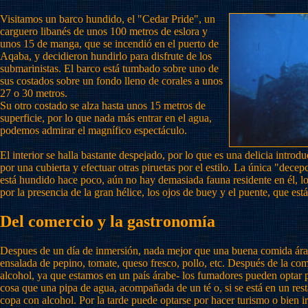
Visitamos un barco hundido, el "Cedar Pride", un
carguero libanés de unos 100 metros de eslora y
unos 15 de manga, que se incendió en el puerto de
Aqaba, y decidieron hundirlo para disfrute de los
submarinistas. El barco está tumbado sobre uno de
sus costados sobre un fondo lleno de corales a unos
27 o 30 metros.
Su otro costado se alza hasta unos 15 metros de
superficie, por lo que nada más entrar en el agua,
podemos admirar el magnífico espectáculo.
El interior se halla bastante despejado, por lo que es una delicia introdu
por una cubierta y efectuar otras piruetas por el estilo. La única "dece
está hundido hace poco, aún no hay demasiada fauna residente en él, lo
por la presencia de la gran hélice, los ojos de buey y el puente, que es
Del comercio y la gastronomía
Despues de un día de inmersión, nada mejor que una buena comida árab
ensalada de pepino, tomate, queso fresco, pollo, etc. Después de la com
alcohol, ya que estamos en un país árabe- los fumadores pueden optar po
cosa que una pipa de agua, acompañada de un té o, si se está en un resta
copa con alcohol. Por la tarde puede optarse por hacer turismo o bien i