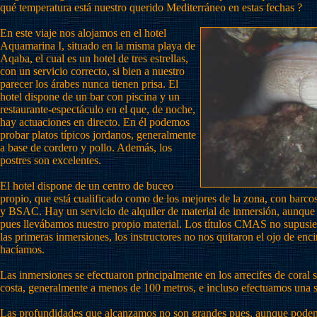
qué temperatura está nuestro querido Mediterráneo en estas fechas ?
En este viaje nos alojamos en el hotel
Aquamarina I, situado en la misma playa de
Aqaba, el cual es un hotel de tres estrellas,
con un servicio correcto, si bien a nuestro
parecer los árabes nunca tienen prisa. El
hotel dispone de un bar con piscina y un
restaurante-espectáculo en el que, de noche,
hay actuaciones en directo. En él podemos
probar platos típicos jordanos, generalmente
a base de cordero y pollo. Además, los
postres son excelentes.
El hotel dispone de un centro de buceo
propio, que está cualificado como de los mejores de la zona, con barco
y BSAC. Hay un servicio de alquiler de material de inmersión, aunque 
pues llevábamos nuestro propio material. Los títulos CMAS no supusi
las primeras inmersiones, los instructores no nos quitaron el ojo de enci
hacíamos.
Las inmersiones se efectuaron principalmente en los arrecifes de coral s
costa, generalmente a menos de 100 metros, e incluso efectuamos una sa
Las profundidades que alcanzamos no son grandes pues, aunque podem