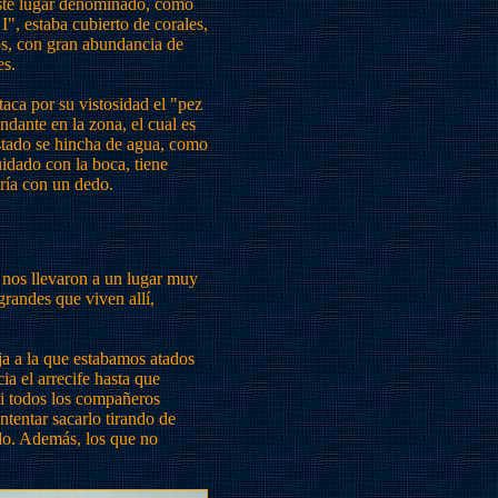
este lugar denominado, como
I", estaba cubierto de corales,
s, con gran abundancia de
es.
taca por su vistosidad el "pez
ante en la zona, el cual es
estado se hincha de agua, como
idado con la boca, tiene
aría con un dedo.
, nos llevaron a un lugar muy
randes que viven allí,
ja a la que estabamos atados
ia el arrecife hasta que
si todos los compañeros
ntentar sacarlo tirando de
ado. Además, los que no