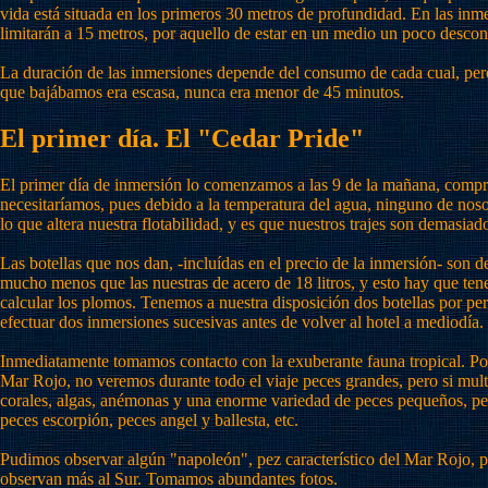
vida está situada en los primeros 30 metros de profundidad. En las inm
limitarán a 15 metros, por aquello de estar en un medio un poco descon
La duración de las inmersiones depende del consumo de cada cual, per
que bajábamos era escasa, nunca era menor de 45 minutos.
El primer día. El "Cedar Pride"
El primer día de inmersión lo comenzamos a las 9 de la mañana, com
necesitaríamos, pues debido a la temperatura del agua, ninguno de nosot
lo que altera nuestra flotabilidad, y es que nuestros trajes son demasiad
Las botellas que nos dan, -incluídas en el precio de la inmersión- son d
mucho menos que las nuestras de acero de 18 litros, y esto hay que tene
calcular los plomos. Tenemos a nuestra disposición dos botellas por pe
efectuar dos inmersiones sucesivas antes de volver al hotel a mediodía.
Inmediatamente tomamos contacto con la exuberante fauna tropical. Por
Mar Rojo, no veremos durante todo el viaje peces grandes, pero si mult
corales, algas, anémonas y una enorme variedad de peces pequeños, pe
peces escorpión, peces angel y ballesta, etc.
Pudimos observar algún "napoleón", pez característico del Mar Rojo, 
observan más al Sur. Tomamos abundantes fotos.