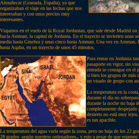
Almuñecar (Granada, España), ya que
organizaban el viaje en las fechas que nos
interesaban y con unos precios muy
interesantes.
Viajamos en el vuelo de la Royal Jordanian, que sale desde Madrid un 
hacia Amman, la capital de Jordania. En el trayecto se invierten unas s
media hasta Ginebra y unas cinco hasta Amman. Una vez en Amman, h
hasta Aqaba, en un trayecto de unos 45 minutos.
Para entrar en Jordania tan
pasaporte en vigor, sin vis
entrada se consigue en el p
si bien los grupos de más
un visado de grupo con ante
La temperatura en la costa
durante el día no sobrepas
durante la noche no baja d
completamente despejado p
desierto no está muy lejos
es tan apacible.
La temperatura del agua varía según la zona, pero no baja de los 22 g
28 grados -según nuestros ordenadores-, y esto a pesar de que estamo