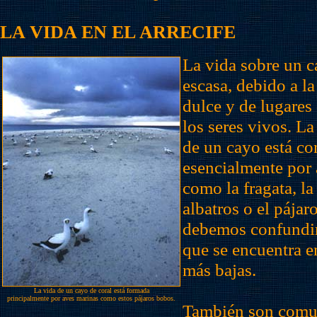
LA VIDA EN EL ARRECIFE
La vida sobre un c
escasa, debido a la
dulce y de lugares
los seres vivos. La
de un cayo está co
esencialmente por
como la fragata, la
albatros o el pájar
debemos confundir
que se encuentra e
más bajas.
La vida de un cayo de coral está formada
principalmente por aves marinas como estos pájaros bobos.
También son comun