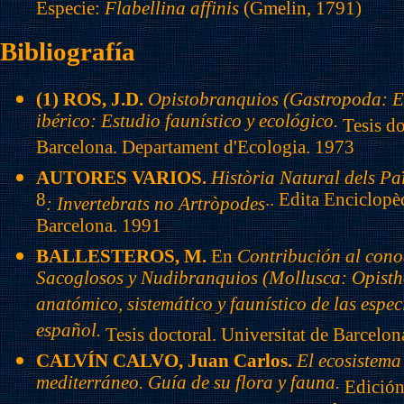
Especie:
Flabellina
affinis
(Gmelin, 1791)
Bibliografía
(1) ROS, J.D.
Opistobranquios (Gastropoda: Eu
ibérico: Estudio faunístico y ecológico.
Tesis do
Barcelona. Departament d'Ecologia. 1973
AUTORES VARIOS.
Història Natural dels Pa
8
.. Edita Enciclopè
: Invertebrats no Artròpodes
Barcelona. 1991
BALLESTEROS, M.
En
Contribución al cono
Sacoglosos y Nudibranquios (Mollusca: Opisth
anatómico, sistemático y faunístico de las espe
español.
Tesis doctoral. Universitat de Barcelon
CALVÍN CALVO, Juan Carlos.
El ecosistema
mediterráneo. Guía de su flora y fauna.
Edición