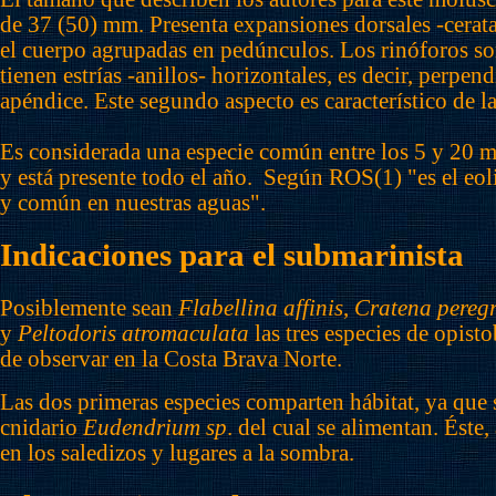
de 37 (50) mm. Presenta expansiones dorsales -cerata
el cuerpo agrupadas en pedúnculos. Los rinóforos s
tienen estrías -anillos- horizontales, es decir, perpend
apéndice. Este segundo aspecto es característico de la
Es considerada una especie común entre los 5 y 20 m
y está presente todo el año.
Según ROS(1) "es el eo
y común en nuestras aguas".
Indicaciones para el submarinista
Posiblemente sean
Flabellina affinis
,
Cratena pereg
y
Peltodoris atromaculata
las tres especies de opist
de observar en la Costa Brava Norte.
Las dos primeras especies comparten hábitat, ya que 
cnidario
Eudendrium sp
. del cual se alimentan. Éste,
en los saledizos y lugares a la sombra.