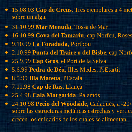
15.08.03
Cap de Creus
. Tres ejemplares a 4 m
sobre un alga.
31.10.99
Mar Menuda
, Tossa de Mar
16.10.99
Cova del Tamariu
, cap Norfeu, Rose
9.10.99
La Foradada
, Portbou
2.10.99
Punta del Traire o del Bisbe
, cap Norf
25.9.99
Cap Gros
, el Port de la Selva
5.6.99
Pedra de Déu
, Illes Medes, l'sEtartit
8.5.99
Illa Mateua
, l'Escala
7.11.98
Cap de Ras
, Llançà
25.4.98
Cala Margarida
, Palamós
24.10.98
Pecio del Woodside
, Cadaqués, a -20
sobre las estructuras metálicas estrechas y vertica
crecen los cnidarios de los cuales se alimentan...