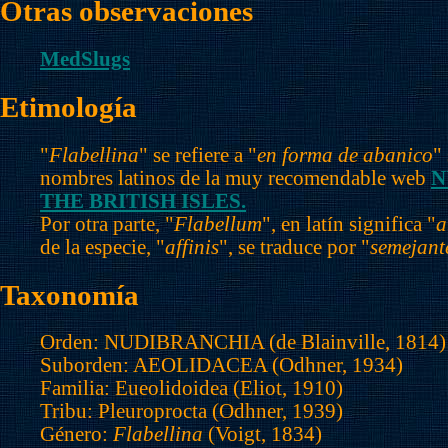
Otras observaciones
MedSlugs
Etimología
"
Flabellina
" se refiere a "
en forma de abanico
"
nombres latinos de la muy recomendable web
N
THE BRITISH ISLES.
Por otra parte, "
Flabellum
", en latín significa "
a
de la especie, "
affinis
", se traduce por "
semejant
Taxonomía
Orden: NUDIBRANCHIA (de Blainville, 1814)
Suborden: AEOLIDACEA (Odhner, 1934)
Familia: Eueolidoidea (Eliot, 1910)
Tribu: Pleuroprocta (Odhner, 1939)
Género:
Flabellina
(Voigt, 1834)