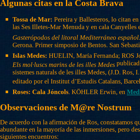
Algunas citas en la Costa Brava
Tossa de Mar:
Pereira y Ballesteros, lo citan en
las Ses Illetes-Mar Menuda y en cala Canyelles 
Gasterópodos del litoral Mediterráneo español
Gerona. Primer simposio de Bentos. San Sebasti
Islas Medes:
HUELIN, María Fernanda; ROS J
publicado
Els mol·luscs marins de les illes Medes
sistemes naturals de les illes Medes, (J.D. Ros, I.
editado por el Institut d’Estudis Catalans, Barc
Roses: Cala Jóncols
. KÖHLER Erwin, en
Med
Observaciones de M@re Nostrum
De acuerdo con la afirmación de Ros, constatamos qu
abundante en la mayoría de las inmersiones, pero de
siguientes encuentros: