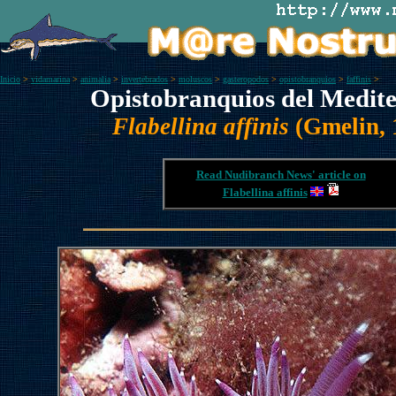
Inicio
>
vidamarina
>
animalia
>
invertebrados
>
moluscos
>
gasteropodos
>
opistobranquios
>
faffinis
>
Opistobranquios del Medit
Flabellina affinis
(Gmelin, 
Read Nudibranch News' article on
Flabellina affinis