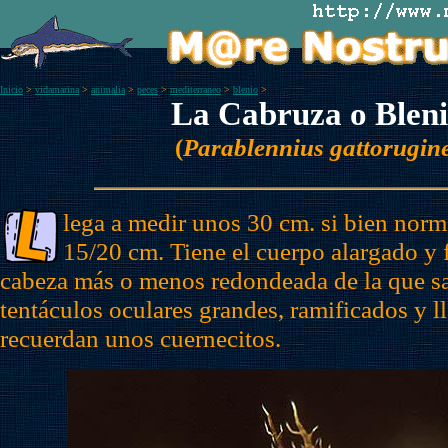
Inicio
>
vidamarina
>
animalia
>
peces
>
mediterraneo
>
blenio
>
La Cabruza o Blen
(
Parablennius gattorugin
lega a medir unos 30 cm. si bien norm
15/20 cm. Tiene el cuerpo alargado y 
cabeza más o menos redondeada de la que s
tentáculos oculares grandes, ramificados y 
recuerdan unos cuernecitos.