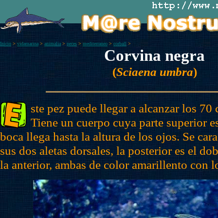
Inicio
>
vidamarina
>
animalia
>
peces
>
mediterraneo
>
corball
>
Corvina negra
(
Sciaena umbra
)
ste pez puede llegar a alcanzar los 70
Tiene un cuerpo cuya parte superior es 
boca llega hasta la altura de los ojos. Se car
sus dos aletas dorsales, la posterior es el d
la anterior, ambas de color amarillento con 