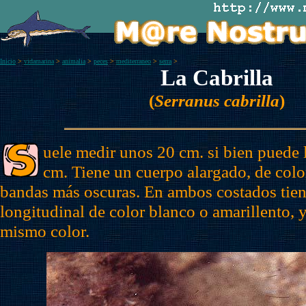
Inicio
>
vidamarina
>
animalia
>
peces
>
mediterraneo
>
serra
>
La Cabrilla
(
Serranus cabrilla
)
uele medir unos 20 cm. si bien puede l
cm. Tiene un cuerpo alargado, de colo
bandas más oscuras. En ambos costados tie
longitudinal de color blanco o amarillento, y
mismo color.