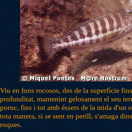
Viu en fons rocosos, des de la superfície fin
profunditat, mantenint gelosament el seu terr
poruc, fins i tot amb éssers de la mida d'un 
tota manera, si se sent en perill, s'amaga dins
roques.