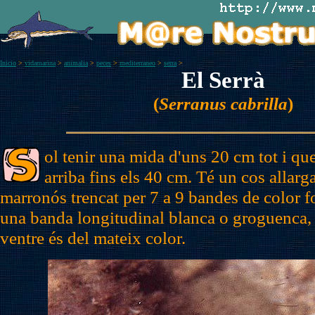
Inicio
>
vidamarina
>
animalia
>
peces
>
mediterraneo
>
serra
>
El Serrà
(
Serranus cabrilla
)
ol tenir una mida d'uns 20 cm tot i q
arriba fins els 40 cm. Té un cos allarg
marronós trencat per 7 a 9 bandes de color fo
una banda longitudinal blanca o groguenca,
ventre és del mateix color.