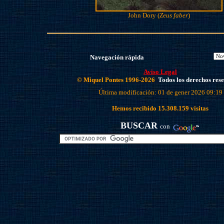
John Dory (
Zeus faber
)
Navegación rápida
Aviso Legal
© Miquel Pontes 1996-2026
Todos los derechos res
Última modificación: 01 de gener 2026 09:19
Hemos recibido
15.308.159
visitas
BUSCAR
con