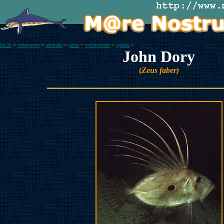
Inicio
>
vidamarina
>
animalia
>
peces
>
mediterraneo
>
spedro
>
John Dory
(
Zeus faber)