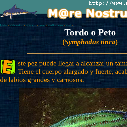
Inicio
>
vidamarina
>
animalia
>
peces
>
mediterraneo
>
tord
>
Tordo o Peto
(
Symphodus tinca
)
ste pez puede llegar a alcanzar un ta
Tiene el cuerpo alargado y fuerte, ac
de labios grandes y carnosos.