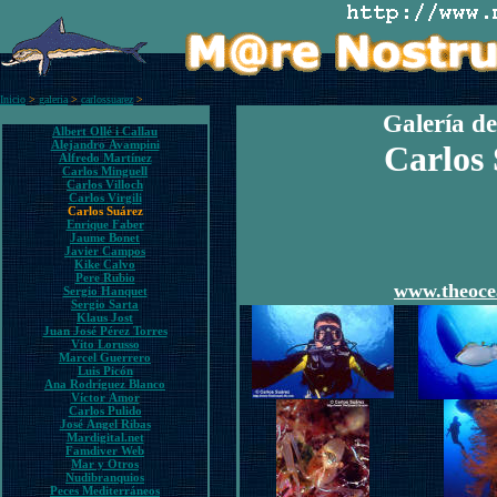
Inicio
>
galeria
>
carlossuarez
>
Galería de
Albert Ollé i Callau
Alejandro Avampini
Carlos
Alfredo Martínez
Carlos Minguell
Carlos Villoch
Carlos Virgili
Carlos Suárez
Enrique Faber
Jaume Bonet
Javier Campos
Kike Calvo
Pere Rubio
www.theoce
Sergio Hanquet
Sergio Sarta
Klaus Jost
Juan José Pérez Torres
Vito Lorusso
Marcel Guerrero
Luis Picón
Ana Rodríguez Blanco
Víctor Amor
Carlos Pulido
José Ángel Ribas
Mardigital.net
Famdiver Web
Mar y Otros
Nudibranquios
Peces Mediterráneos