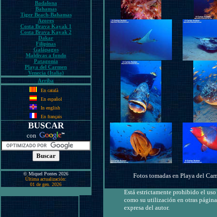
Badalona
Bahamas
Tiger Beach-Bahamas
Azores
Costa Brava Kayak 1
Costa Brava Kayak 2
Dakar
Filipinas
Galápagos
Maldivas a fondo
Patagonia
Playa del Carmen
Venecia (Italia)
Arriba
En català
En español
In english
En français
BUSCAR
con
© Miquel Pontes 2026
Fotos tomadas en Playa del Carm
Última actualización:
01 de gen. 2026
Está estrictamente prohibido el uso 
como su utilización en otras página
expresa del autor.