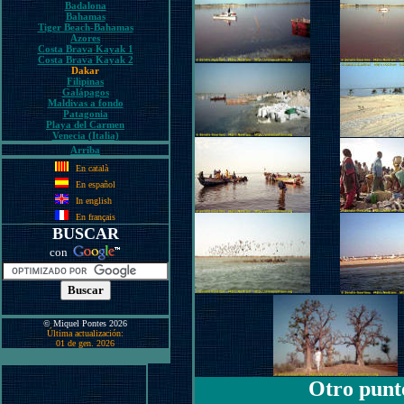
Badalona
Bahamas
Tiger Beach-Bahamas
Azores
Costa Brava Kayak 1
Costa Brava Kayak 2
Dakar
Filipinas
Galápagos
Maldivas a fondo
Patagonia
Playa del Carmen
Venecia (Italia)
Arriba
En català
En español
In english
En français
BUSCAR
con
© Miquel Pontes 2026
Última actualización:
01 de gen. 2026
Otro punto