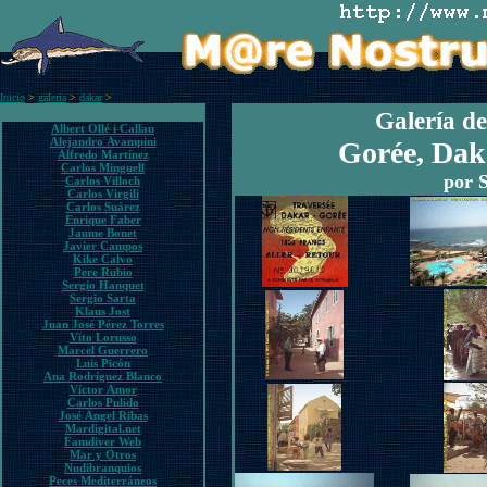
Inicio
>
galeria
>
dakar
>
Galería de
Albert Ollé i Callau
Alejandro Avampini
Gorée, Da
Alfredo Martínez
Carlos Minguell
por 
Carlos Villoch
Carlos Virgili
Carlos Suárez
Enrique Faber
Jaume Bonet
Javier Campos
Kike Calvo
Pere Rubio
Sergio Hanquet
Sergio Sarta
Klaus Jost
Juan José Pérez Torres
Vito Lorusso
Marcel Guerrero
Luis Picón
Ana Rodríguez Blanco
Víctor Amor
Carlos Pulido
José Ángel Ribas
Mardigital.net
Famdiver Web
Mar y Otros
Nudibranquios
Peces Mediterráneos