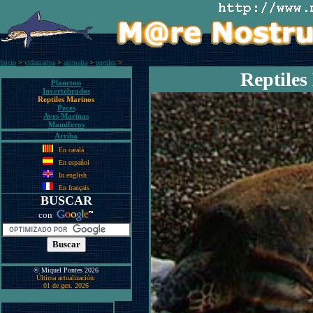
Inicio
>
vidamarina
>
animalia
>
reptiles
>
Reptiles
Plancton
Invertebrados
Reptiles Marinos
Peces
Aves Marinas
Mamíferos
Arriba
En català
En español
In english
En français
BUSCAR
con
© Miquel Pontes 2026
Última actualización:
01 de gen. 2026