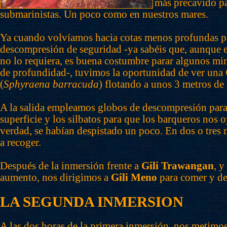
más precavido pa
submarinistas. Un poco como en nuestros mares.
Ya cuando volvíamos hacia cotas menos profundas p
descompresión de seguridad -ya sabéis que, aunque 
no lo requiera, es buena costumbre parar algunos mi
de profundidad-, tuvimos la oportunidad de ver una
(
Sphyraena barracuda
) flotando a unos 3 metros de 
A la salida empleamos globos de descompresión para
superficie y los silbatos para que los barqueros nos o
verdad, se habían despistado un poco. En dos o tres
a recoger.
Después de la inmersión frente a
Gili Trawangan
, y
aumento, nos dirigimos a
Gili Meno
para comer y de
LA SEGUNDA INMERSION
A las dos horas de la primera inmersión, nos metimos