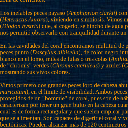
Los inefables peces payaso (
Amphiprion clarkii
) co
(
Heteractis Aurora
), viviendo en simbiosis. Vimos 
(
Diodon hystrix
) que, al cogerlo, se hinchó de agua 
nos permitió observarlo con tranquilidad durante un 
En las cavidades del coral encontramos multitud de 
peces punto (
Dascyllus albisella
), de color negro in
blanco en el lomo, miles de fulas o tres colas (
Anthia
de "chromis" verdes (
Chromis caeruleus
) y azules (
C
mostrando sus vivos colores.
Vimos primero dos grandes peces loro de cabeza abul
muricatum
), en el límite de visibilidad. Ambos pece
protegidos de un "bommie" de coral, pues son de háb
caracterizan por tener un gran bulto en la cabeza cua
cual es de forma rectangular y que suelen emplear par
que se alimentan. Son capaces de digerir el coral viv
bentónicas. Pueden alcanzar más de 120 centímetros 