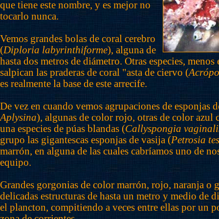
que tiene este nombre, y es mejor no
tocarlo nunca.
Vemos grandes bolas de coral cerebro
(
Diploria labyrinthiforme
), alguna de
hasta dos metros de diámetro. Otras especies, menos 
salpican las praderas de coral "asta de ciervo (
Acrópo
es realmente la base de este arrecife.
De vez en cuando vemos agrupaciones de esponjas d
Aplysina
), algunas de color rojo, otras de color azul 
una especies de púas blandas (
Callyspongia vaginali
grupo las gigantescas esponjas de vasija (
Petrosia te
marrón, en alguna de las cuales cabríamos uno de no
equipo.
Grandes gorgonias de color marrón, rojo, naranja o g
delicadas estructuras de hasta un metro y medio de d
el plancton, compitiendo a veces entre ellas por un p
zona de corrientes.