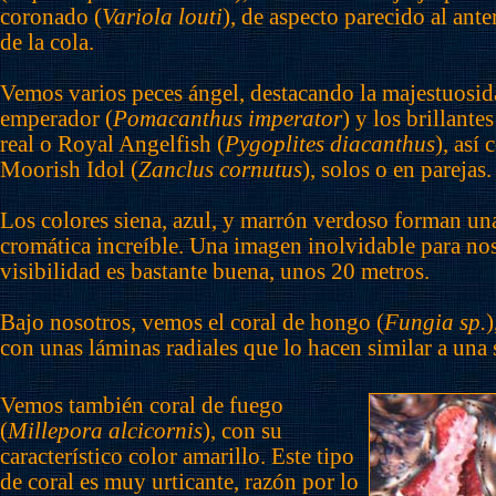
coronado (
Variola louti
), de aspecto parecido al ante
de la cola.
Vemos varios peces ángel, destacando la majestuosid
emperador (
Pomacanthus imperator
) y los brillante
real o Royal Angelfish (
Pygoplites diacanthus
), así
Moorish Idol (
Zanclus cornutus
), solos o en parejas.
Los colores siena, azul, y marrón verdoso forman u
cromática increíble. Una imagen inolvidable para noso
visibilidad es bastante buena, unos 20 metros.
Bajo nosotros, vemos el coral de hongo (
Fungia sp.
)
con unas láminas radiales que lo hacen similar a una 
Vemos también coral de fuego
(
Millepora alcicornis
), con su
característico color amarillo. Este tipo
de coral es muy urticante, razón por lo