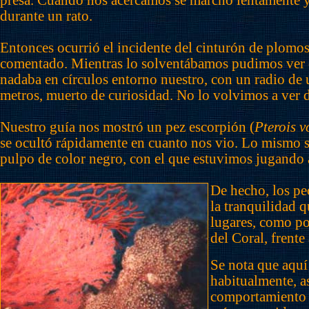
presa. Cuando nos acercamos se marchó lentamente 
durante un rato.
Entonces ocurrió el incidente del cinturón de plomo
comentado. Mientras lo solventábamos pudimos ver 
nadaba en círculos entorno nuestro, con un radio de 
metros, muerto de curiosidad. No lo volvimos a ver 
Nuestro guía nos mostró un pez escorpión (
Pterois v
se ocultó rápidamente en cuanto nos vio. Lo mismo s
pulpo de color negro, con el que estuvimos jugando a
De hecho, los pe
la tranquilidad q
lugares, como po
del Coral, frente 
Se nota que aquí
habitualmente, as
comportamiento 