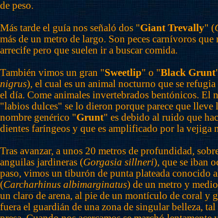
de peso.
Más tarde el guía nos señaló dos "
Giant Trevally
" (
más de un metro de largo. Son peces carnívoros que 
arrecife pero que suelen ir a buscar comida.
También vimos un gran "
Sweetlip
" o "
Black Grunt
nigrus
), el cual es un animal nocturno que se refugia 
el día. Come animales invertebrados bentónicos. El
"labios dulces" se lo dieron porque parece que lleve 
nombre genérico "
Grunt
" es debido al ruido que hac
dientes faríngeos y que es amplificado por la vejiga n
Tras avanzar, a unos 20 metros de profundidad, sob
anguilas jardineras (
Gorgasia sillneri
), que se iban 
paso, vimos un tiburón de punta plateada conocido a
(
Carcharhinus albimarginatus
) de un metro y medio
un claro de arena, al pie de un montículo de coral y 
fuera el guardián de una zona de singular belleza, ta