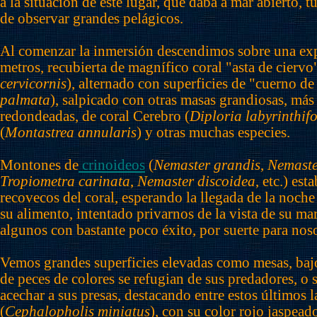
a la situación de este lugar, que daba a mar abierto,
de observar grandes pelágicos.
Al comenzar la inmersión descendimos sobre una exp
metros, recubierta de magnífico coral "asta de ciervo"
cervicornis
), alternado con superficies de "cuerno de 
palmata
), salpicado con otras masas grandiosas, má
redondeadas, de coral Cerebro (
Diploria labyrinthif
(
Montastrea annularis
) y otras muchas especies.
Montones de
crinoideos
(
Nemaster grandis
,
Nemaste
Tropiometra carinata
,
Nemaster discoidea
, etc.) es
recovecos del coral, esperando la llegada de la noche 
su alimento, intentado privarnos de la vista de su ma
algunos con bastante poco éxito, por suerte para noso
Vemos grandes superficies elevadas como mesas, bajo
de peces de colores se refugian de sus predadores, o 
acechar a sus presas, destacando entre estos últimos l
(
Cephalopholis miniatus
), con su color rojo jaspead