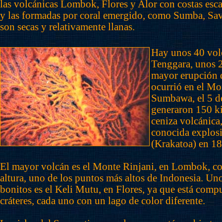
las volcánicas Lombok, Flores y Alor con costas escab
y las formadas por coral emergido, como Sumba, Sav
son secas y relativamente llanas.
Hay unos 40 vol
Tenggara, unos 2
mayor erupción 
ocurrió en el M
Sumbawa, el 5 de
generaron 150 k
ceniza volcánica
conocida explos
(Krakatoa) en 1
El mayor volcán es el Monte Rinjani, en Lombok, c
altura, uno de los puntos más altos de Indonesia. Un
bonitos es el Keli Mutu, en Flores, ya que está compu
cráteres, cada uno con un lago de color diferente.