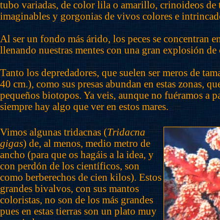
tubo variadas, de color lila o amarillo, crinoideos de
imaginables y gorgonias de vivos colores e intrincad
Al ser un fondo más árido, los peces se concentran e
llenando nuestras mentes con una gran explosión de c
Tanto los depredadores, que suelen ser meros de ta
40 cm.), como sus presas abundan en estas zonas, que
pequeños biotopos. Ya veis, aunque no fuéramos a p
siempre hay algo que ver en estos mares.
Vimos algunas tridacnas (
Tridacna
gigas
) de, al menos, medio metro de
ancho (para que os hagáis a la idea, y
con perdón de los científicos, son
como berberechos de cien kilos). Estos
grandes bivalvos, con sus mantos
coloristas, no son de los más grandes
pues en estas tierras son un plato muy