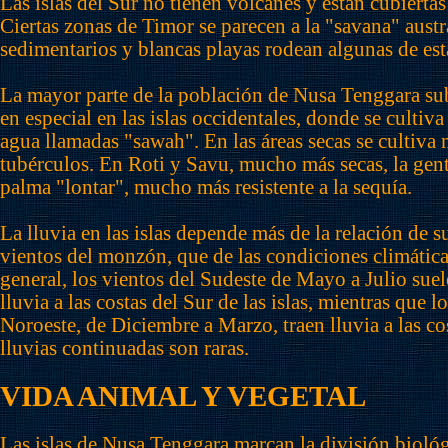
Las islas del Sur no tienen volcanes y están cubiertas
Ciertas zonas de Timor se parecen a la "savana" austr
sedimentarios y blancas playas rodean algunas de esta
La mayor parte de la población de Nusa Tenggara subs
en especial en las islas occidentales, donde se cultiva
agua llamadas "sawah". En las áreas secas se cultiva
tubérculos. En Roti y Savu, mucho más secas, la gente
palma "lontar", mucho más resistente a la sequía.
La lluvia en las islas depende más de la relación de s
vientos del monzón, que de las condiciones climática
general, los vientos del Sudeste de Mayo a Julio suel
lluvia a las costas del Sur de las islas, mientras que l
Noroeste, de Diciembre a Marzo, traen lluvia a las co
lluvias continuadas son raras.
VIDA ANIMAL Y VEGETAL
Las islas de Nusa Tenggara marcan la división biológ