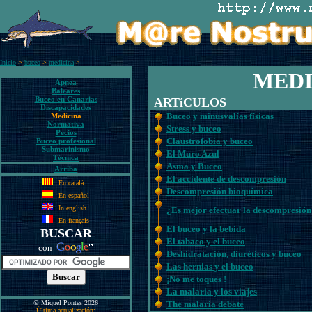
Inicio
>
buceo
>
medicina
>
MEDI
Apnea
Baleares
Buceo en Canarias
ARTíCULOS
Discapacidades
Buceo y minusvalías físicas
Medicina
Normativa
Stress y buceo
Pecios
Claustrofobia y buceo
Buceo profesional
Submarinismo
El Muro Azul
Técnica
Asma y Buceo
Arriba
El accidente de descompresión
En català
Descompresión bioquímica
En español
In english
¿Es mejor efectuar la descompresión 
En français
El buceo y la bebida
BUSCAR
El tabaco y el buceo
con
Deshidratación, diuréticos y buceo
Las hernias y el buceo
¡No me toques !
La malaria y los viajes
© Miquel Pontes 2026
The malaria debate
Última actualización: