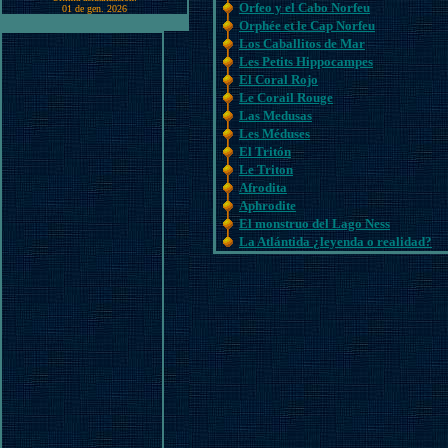
Orfeo y el Cabo Norfeu
01 de gen. 2026
Orphée et le Cap Norfeu
Los Caballitos de Mar
Les Petits Hippocampes
El Coral Rojo
Le Corail Rouge
Las Medusas
Les Méduses
El Tritón
Le Triton
Afrodita
Aphrodite
El monstruo del Lago Ness
La Atlántida ¿leyenda o realidad?