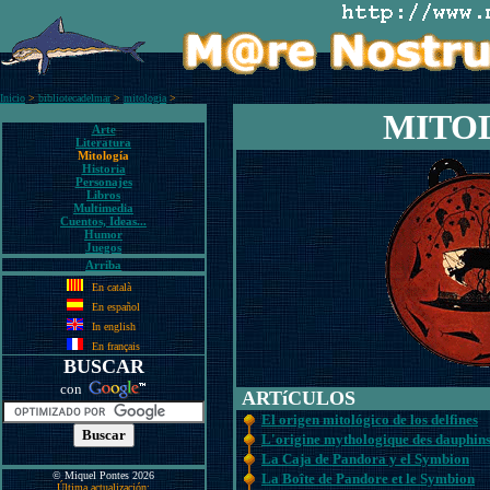
Inicio
>
bibliotecadelmar
>
mitologia
>
MITO
Arte
Literatura
Mitología
Historia
Personajes
Libros
Multimedia
Cuentos, Ideas...
Humor
Juegos
Arriba
En català
En español
In english
En français
BUSCAR
con
ARTíCULOS
El origen mitológico de los delfines
L'origine mythologique des dauphin
La Caja de Pandora y el Symbion
© Miquel Pontes 2026
La Boîte de Pandore et le Symbion
Última actualización: