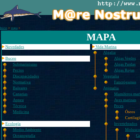
Inicio
>
mapa
>
MAPA
Novedades
Vida Marina
Algalia
Buceo
Algas Verdes
Submarinismo
Algas Pardas
Pecios
Algas Rojas
Discapacidades
Vegetalia
Normativa
Fanerógamas
Baleares
Animalia
Canarias
Mamíferos mar
Apnea
Aves marinas
Técnica
Peces
Medicina
Óseos
Cartilag
Ecología
Invertebrados
Medio Ambiente
Molusco
Oceanografía
Ga