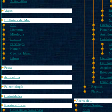
Action Atlas
Viajes
Bi
Ce
Biblioteca del Mar
Ma
Arte
Crustáce
Literatura
Planaria
Mitología
Anélido
Historia
Cnidario
Personajes
Co
Humor
A
Cuentos, Ideas...
M
Libros
Ctenófor
Equinod
Pesca
Ascidias
Briozoo
Acuicultura
Equiuro
Esponja
Paleontología
Reptiles
Plancton
Curiosidades
Acerca de...
Nuestras Costas
M@re Nostrum
Costa Brava paso a paso
Knofí