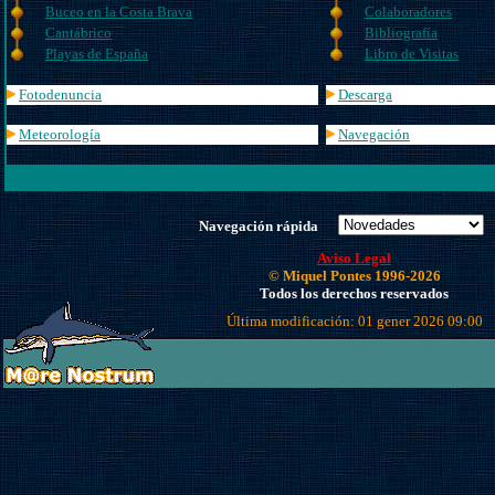
Buceo en la Costa Brava
Colaboradores
Cantábrico
Bibliografía
Playas de España
Libro de Visitas
Fotodenuncia
Descarga
Meteorología
Navegación
Navegación rápida
Aviso Legal
© Miquel Pontes 1996-2026
Todos los derechos reservados
Última modificación: 01 gener 2026 09:00
Hemos recibido
15.308.233
visitas
Estadísticas gentileza de StatCounter