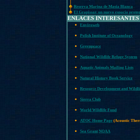
Reserva Marina de Masia Blanca
El Grapissar, un nuevo espacio prote
ENLACES INTERESANTES
Enviroweb
Polish Institute of Oceanology
Greenpeace
National Wildlife Refuge System
Aquatic Animals Mailing Lists
Natural History Book Service
Resource Development and Wildli
Sierra Club
World Wildlife Fund
ATOC Home Page
(Acoustic Ther
Sea Grant
NOAA