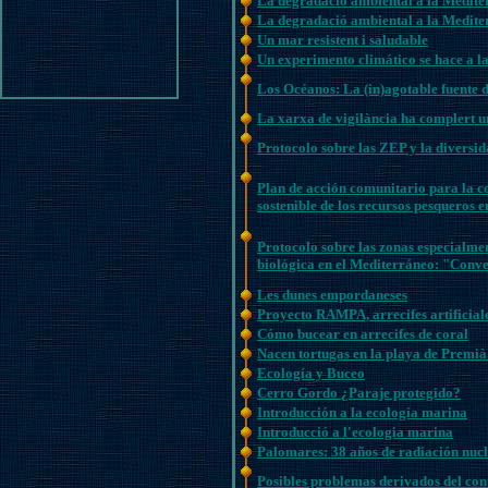
La degradació ambiental a la Mediter
La degradació ambiental a la Mediter
Un mar resistent i saludable
Un experimento climático se hace a l
Los Océanos: La (in)agotable fuente de
La xarxa de vigilància ha complert u
Protocolo sobre las ZEP y la diversi
Plan de acción comunitario para la c
sostenible de los recursos pesqueros 
Protocolo sobre las zonas especialmen
biológica en el Mediterráneo: "Conv
Les dunes empordaneses
Proyecto RAMPA, arrecifes artificiale
Cómo bucear en arrecifes de coral
Nacen tortugas en la playa de Premi
Ecología y Buceo
Cerro Gordo ¿Paraje protegido?
Introducción a la ecología marina
Introducció a l'ecologia marina
Palomares: 38 años de radiación nuc
Posibles problemas derivados del con