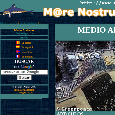
Inicio
>
ecologia
>
medio_ambiente
>
MEDIO A
Medio Ambiente
Oceanografía
Arriba
En català
En español
In english
En français
BUSCAR
con
© Miquel Pontes 2026
Última actualización:
01 de gen. 2026
ARTíCULOS