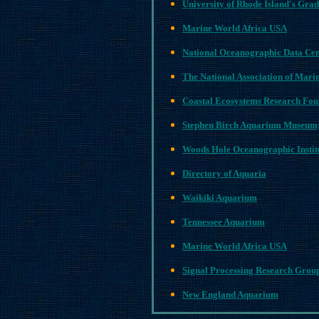
University of Rhode Island's Gra
Marine World Africa USA
National Oceanographic Data Cen
The National Association of Mari
Coastal Ecosystems Research Fou
Stephen Birch Aquarium Museum
Woods Hole Oceanographic Instit
Directory of Aquaria
Waikiki Aquarium
Tennessee Aquarium
Marine World Africa USA
Signal Processing Research Grou
New England Aquarium