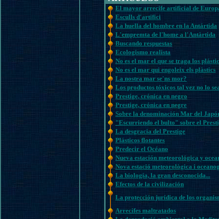
El mayor arrecife artificial de Europ
Esculls d'artifici
La huella del hombre en la Antártida
L'empremta de l'home a l'Antàrtida
Buscando respuestas
Ecologismo realista
No es el mar el que se traga los plásti
No es el mar qui engoleix els plàstics
La nostra mar se'ns mor?
Los productos tóxicos tal vez no lo se
Prestige, crónica en negro
Prestige, crónica en negre
Sobre la denominación Mar del Japó
"Escurriendo el bulto" sobre el Prest
La desgracia del Prestige
Plásticos flotantes
Predecir el Océano
Nueva estación meteorológica y ocea
Nova estació meteorològica i oceano
La biología, la gran desconocida...
Efectos de la civilización
La protección jurídica de los organis
Arrecifes maltratados